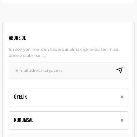
Bu ürünün fiyat bilgisi, resim, ürün açıklamalarında ve diğer
konularda yetersiz gördüğünüz noktaları öneri formunu
Yorum Yaz
kullanarak tarafımıza iletebilirsiniz.
Görüş ve önerileriniz için teşekkür ederiz.
Ürün resmi kalitesiz, bozuk veya görüntülenemiyor.
ABONE OL
Ürün açıklamasında eksik bilgiler bulunuyor.
En son yeniliklerden haberdar olmak için e-bültenimize
Ürün bilgilerinde hatalar bulunuyor.
abone olabilirsiniz.
Ürün fiyatı diğer sitelerden daha pahalı.
Bu ürüne benzer farklı alternatifler olmalı.
Üyelik
Gönder
Kurumsal