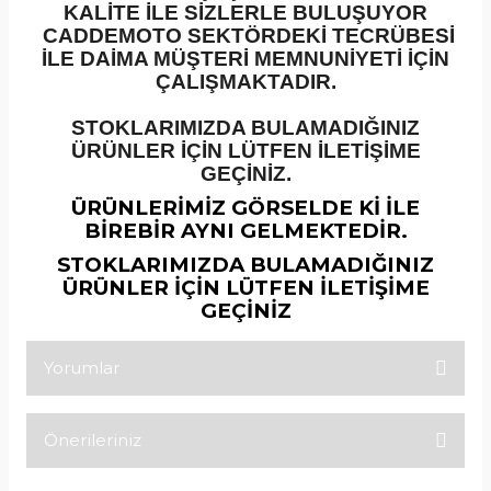
KALİTE İLE SİZLERLE BULUŞUYOR
CADDEMOTO SEKTÖRDEKİ TECRÜBESİ
İLE DAİMA MÜŞTERİ MEMNUNİYETİ İÇİN
ÇALIŞMAKTADIR.
STOKLARIMIZDA BULAMADIĞINIZ
ÜRÜNLER İÇİN LÜTFEN İLETİŞİME
GEÇİNİZ.
ÜRÜNLERİMİZ GÖRSELDE Kİ İLE
BİREBİR AYNI GELMEKTEDİR.
STOKLARIMIZDA BULAMADIĞINIZ
ÜRÜNLER İÇİN LÜTFEN İLETİŞİME
GEÇİNİZ
Yorumlar
Önerileriniz
Bu ürüne ilk yorumu siz yapın!