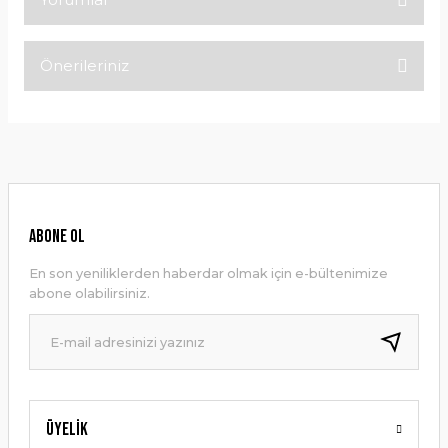
Önerileriniz
Bu ürüne ilk yorumu siz yapın!
Bu ürünün fiyat bilgisi, resim, ürün açıklamalarında ve diğer
konularda yetersiz gördüğünüz noktaları öneri formunu
Yorum Yaz
kullanarak tarafımıza iletebilirsiniz.
Görüş ve önerileriniz için teşekkür ederiz.
Ürün resmi kalitesiz, bozuk veya görüntülenemiyor.
ABONE OL
Ürün açıklamasında eksik bilgiler bulunuyor.
En son yeniliklerden haberdar olmak için e-bültenimize
Ürün bilgilerinde hatalar bulunuyor.
abone olabilirsiniz.
Ürün fiyatı diğer sitelerden daha pahalı.
Bu ürüne benzer farklı alternatifler olmalı.
Üyelik