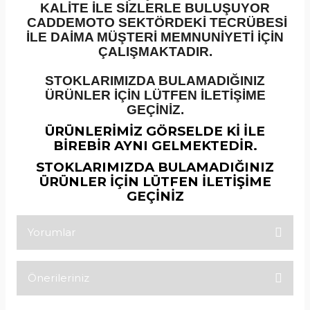
KALİTE İLE SİZLERLE BULUŞUYOR
CADDEMOTO SEKTÖRDEKİ TECRÜBESİ
İLE DAİMA MÜŞTERİ MEMNUNİYETİ İÇİN
ÇALIŞMAKTADIR.
STOKLARIMIZDA BULAMADIĞINIZ
ÜRÜNLER İÇİN LÜTFEN İLETİŞİME
GEÇİNİZ.
ÜRÜNLERİMİZ GÖRSELDE Kİ İLE
BİREBİR AYNI GELMEKTEDİR.
STOKLARIMIZDA BULAMADIĞINIZ
ÜRÜNLER İÇİN LÜTFEN İLETİŞİME
GEÇİNİZ
Yorumlar
Önerileriniz
Bu ürüne ilk yorumu siz yapın!