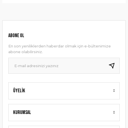
Bu ürünün fiyat bilgisi, resim, ürün açıklamalarında ve diğer
konularda yetersiz gördüğünüz noktaları öneri formunu
Yorum Yaz
kullanarak tarafımıza iletebilirsiniz.
Görüş ve önerileriniz için teşekkür ederiz.
Ürün resmi kalitesiz, bozuk veya görüntülenemiyor.
ABONE OL
Ürün açıklamasında eksik bilgiler bulunuyor.
En son yeniliklerden haberdar olmak için e-bültenimize
Ürün bilgilerinde hatalar bulunuyor.
abone olabilirsiniz.
Ürün fiyatı diğer sitelerden daha pahalı.
Bu ürüne benzer farklı alternatifler olmalı.
Üyelik
Gönder
Kurumsal