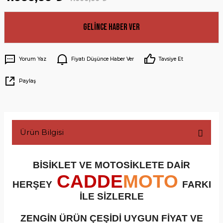
Gelince Haber Ver
Yorum Yaz
Fiyatı Düşünce Haber Ver
Tavsiye Et
Paylaş
Ürün Bilgisi
BİSİKLET VE MOTOSİKLETE DAİR
CADDE
MOTO
HERŞEY
FARKI
İLE SİZLERLE
ZENGİN ÜRÜN ÇEŞİDİ UYGUN FİYAT VE