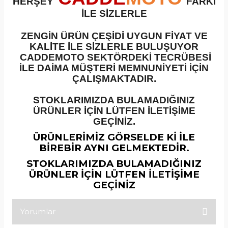
HERŞEY
FARKI
İLE SİZLERLE
ZENGİN ÜRÜN ÇEŞİDİ UYGUN FİYAT VE
KALİTE İLE SİZLERLE BULUŞUYOR
CADDEMOTO SEKTÖRDEKİ TECRÜBESİ
İLE DAİMA MÜŞTERİ MEMNUNİYETİ İÇİN
ÇALIŞMAKTADIR.
STOKLARIMIZDA BULAMADIĞINIZ
ÜRÜNLER İÇİN LÜTFEN İLETİŞİME
GEÇİNİZ.
ÜRÜNLERİMİZ GÖRSELDE Kİ İLE
BİREBİR AYNI GELMEKTEDİR.
STOKLARIMIZDA BULAMADIĞINIZ
ÜRÜNLER İÇİN LÜTFEN İLETİŞİME
GEÇİNİZ
Yorumlar