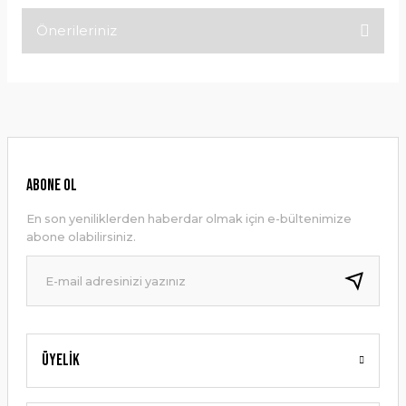
Önerileriniz
Bu ürüne ilk yorumu siz yapın!
Bu ürünün fiyat bilgisi, resim, ürün açıklamalarında ve diğer
konularda yetersiz gördüğünüz noktaları öneri formunu
Yorum Yaz
kullanarak tarafımıza iletebilirsiniz.
Görüş ve önerileriniz için teşekkür ederiz.
Ürün resmi kalitesiz, bozuk veya görüntülenemiyor.
ABONE OL
Ürün açıklamasında eksik bilgiler bulunuyor.
En son yeniliklerden haberdar olmak için e-bültenimize
Ürün bilgilerinde hatalar bulunuyor.
abone olabilirsiniz.
Ürün fiyatı diğer sitelerden daha pahalı.
Bu ürüne benzer farklı alternatifler olmalı.
Üyelik
Gönder