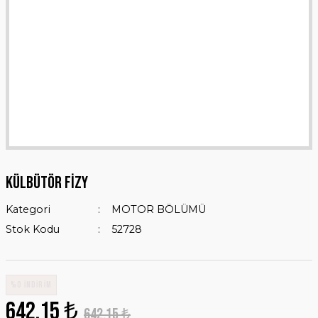
KÜLBÜTÖR FİZY
Kategori
MOTOR BÖLÜMÜ
Stok Kodu
52728
%0 İNDİRİM
642,15 ₺
642,15 ₺