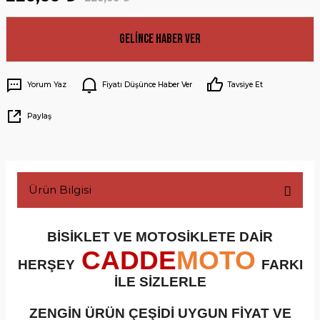
Gelince Haber Ver
Yorum Yaz
Fiyatı Düşünce Haber Ver
Tavsiye Et
Paylaş
Ürün Bilgisi
BİSİKLET VE MOTOSİKLETE DAİR
CADDE
MOTO
HERŞEY
FARKI
İLE SİZLERLE
ZENGİN ÜRÜN ÇEŞİDİ UYGUN FİYAT VE