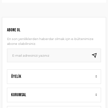
Bu ürünün fiyat bilgisi, resim, ürün açıklamalarında ve diğer
konularda yetersiz gördüğünüz noktaları öneri formunu
Yorum Yaz
kullanarak tarafımıza iletebilirsiniz.
Görüş ve önerileriniz için teşekkür ederiz.
Ürün resmi kalitesiz, bozuk veya görüntülenemiyor.
ABONE OL
Ürün açıklamasında eksik bilgiler bulunuyor.
En son yeniliklerden haberdar olmak için e-bültenimize
Ürün bilgilerinde hatalar bulunuyor.
abone olabilirsiniz.
Ürün fiyatı diğer sitelerden daha pahalı.
Bu ürüne benzer farklı alternatifler olmalı.
Üyelik
Gönder
Kurumsal