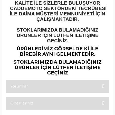
KALİTE İLE SİZLERLE BULUŞUYOR
CADDEMOTO SEKTÖRDEKİ TECRÜBESİ
İLE DAİMA MÜŞTERİ MEMNUNİYETİ İÇİN
ÇALIŞMAKTADIR.
STOKLARIMIZDA BULAMADIĞINIZ
ÜRÜNLER İÇİN LÜTFEN İLETİŞİME
GEÇİNİZ.
ÜRÜNLERİMİZ GÖRSELDE Kİ İLE
BİREBİR AYNI GELMEKTEDİR.
STOKLARIMIZDA BULAMADIĞINIZ
ÜRÜNLER İÇİN LÜTFEN İLETİŞİME
GEÇİNİZ
Yorumlar
Önerileriniz
Bu ürüne ilk yorumu siz yapın!