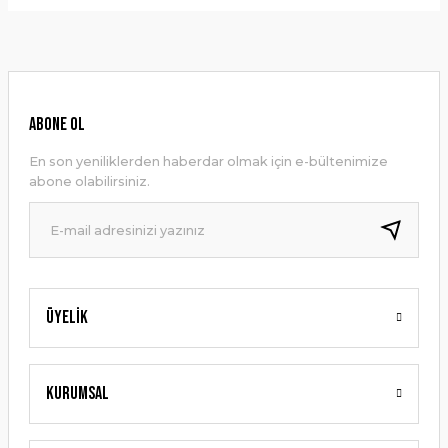
Bu ürünün fiyat bilgisi, resim, ürün açıklamalarında ve diğer
konularda yetersiz gördüğünüz noktaları öneri formunu
Yorum Yaz
kullanarak tarafımıza iletebilirsiniz.
Görüş ve önerileriniz için teşekkür ederiz.
Ürün resmi kalitesiz, bozuk veya görüntülenemiyor.
ABONE OL
Ürün açıklamasında eksik bilgiler bulunuyor.
En son yeniliklerden haberdar olmak için e-bültenimize
Ürün bilgilerinde hatalar bulunuyor.
abone olabilirsiniz.
Ürün fiyatı diğer sitelerden daha pahalı.
Bu ürüne benzer farklı alternatifler olmalı.
Üyelik
Gönder
Kurumsal