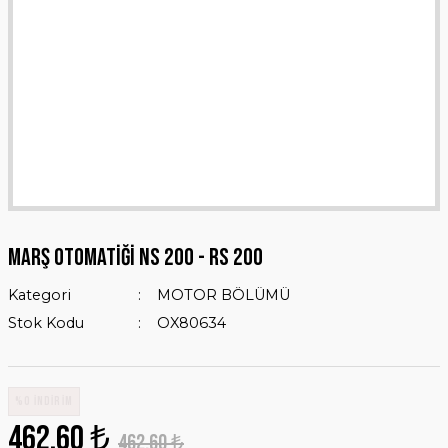
Marş Otomatiği NS 200 - RS 200
Kategori
MOTOR BÖLÜMÜ
Stok Kodu
OX80634
%0 İNDİRİM
462,60 ₺
462,60 ₺