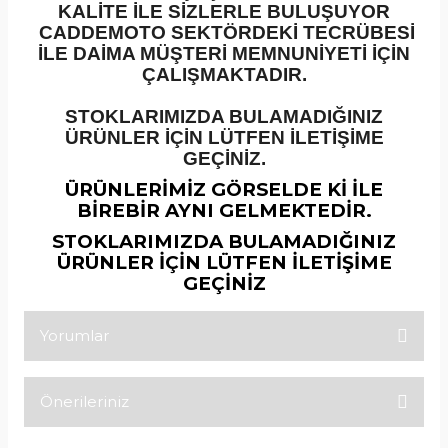
KALİTE İLE SİZLERLE BULUŞUYOR
CADDEMOTO SEKTÖRDEKİ TECRÜBESİ
İLE DAİMA MÜŞTERİ MEMNUNİYETİ İÇİN
ÇALIŞMAKTADIR.
STOKLARIMIZDA BULAMADIĞINIZ
ÜRÜNLER İÇİN LÜTFEN İLETİŞİME
GEÇİNİZ.
ÜRÜNLERİMİZ GÖRSELDE Kİ İLE
BİREBİR AYNI GELMEKTEDİR.
STOKLARIMIZDA BULAMADIĞINIZ
ÜRÜNLER İÇİN LÜTFEN İLETİŞİME
GEÇİNİZ
Yorumlar
Önerileriniz
Bu ürüne ilk yorumu siz yapın!