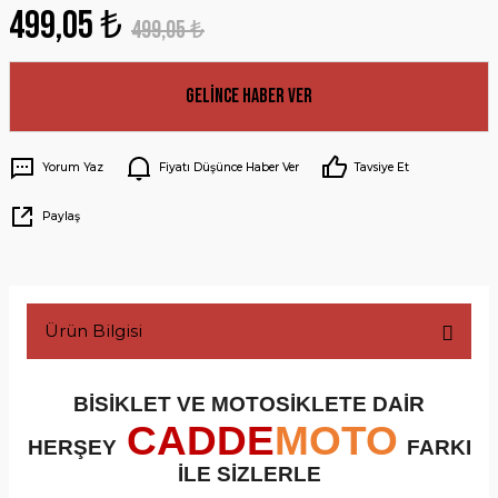
499,05 ₺
499,05 ₺
Gelince Haber Ver
Yorum Yaz
Fiyatı Düşünce Haber Ver
Tavsiye Et
Paylaş
Ürün Bilgisi
BİSİKLET VE MOTOSİKLETE DAİR
CADDE
MOTO
HERŞEY
FARKI
İLE SİZLERLE