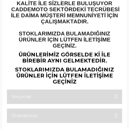
KALİTE İLE SİZLERLE BULUŞUYOR
CADDEMOTO SEKTÖRDEKİ TECRÜBESİ
İLE DAİMA MÜŞTERİ MEMNUNİYETİ İÇİN
ÇALIŞMAKTADIR.
STOKLARIMIZDA BULAMADIĞINIZ
ÜRÜNLER İÇİN LÜTFEN İLETİŞİME
GEÇİNİZ.
ÜRÜNLERİMİZ GÖRSELDE Kİ İLE
BİREBİR AYNI GELMEKTEDİR.
STOKLARIMIZDA BULAMADIĞINIZ
ÜRÜNLER İÇİN LÜTFEN İLETİŞİME
GEÇİNİZ
Yorumlar
Önerileriniz
Bu ürüne ilk yorumu siz yapın!