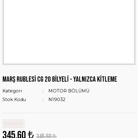
MARŞ RUBLESİ CG 20 Bilyeli - Yalnızca Kitleme
Kategori
MOTOR BÖLÜMÜ
Stok Kodu
N19032
%0 İNDİRİM
345,60 ₺
345,60 ₺