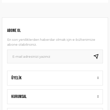
Bu ürünün fiyat bilgisi, resim, ürün açıklamalarında ve diğer
konularda yetersiz gördüğünüz noktaları öneri formunu
Yorum Yaz
kullanarak tarafımıza iletebilirsiniz.
Görüş ve önerileriniz için teşekkür ederiz.
Ürün resmi kalitesiz, bozuk veya görüntülenemiyor.
ABONE OL
Ürün açıklamasında eksik bilgiler bulunuyor.
En son yeniliklerden haberdar olmak için e-bültenimize
Ürün bilgilerinde hatalar bulunuyor.
abone olabilirsiniz.
Ürün fiyatı diğer sitelerden daha pahalı.
Bu ürüne benzer farklı alternatifler olmalı.
Üyelik
Gönder
Kurumsal