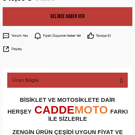
Gelince Haber Ver
Yorum Yaz
Fiyatı Düşünce Haber Ver
Tavsiye Et
Paylaş
Ürün Bilgisi
BİSİKLET VE MOTOSİKLETE DAİR
CADDE
MOTO
HERŞEY
FARKI
İLE SİZLERLE
ZENGİN ÜRÜN ÇEŞİDİ UYGUN FİYAT VE