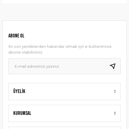
Bu ürünün fiyat bilgisi, resim, ürün açıklamalarında ve diğer
konularda yetersiz gördüğünüz noktaları öneri formunu
Yorum Yaz
kullanarak tarafımıza iletebilirsiniz.
Görüş ve önerileriniz için teşekkür ederiz.
Ürün resmi kalitesiz, bozuk veya görüntülenemiyor.
ABONE OL
Ürün açıklamasında eksik bilgiler bulunuyor.
En son yeniliklerden haberdar olmak için e-bültenimize
Ürün bilgilerinde hatalar bulunuyor.
abone olabilirsiniz.
Ürün fiyatı diğer sitelerden daha pahalı.
Bu ürüne benzer farklı alternatifler olmalı.
Üyelik
Gönder
Kurumsal