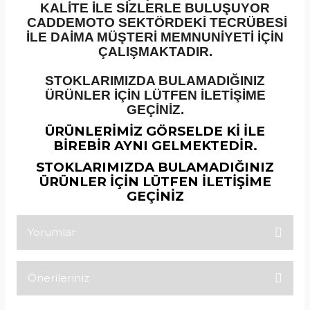
KALİTE İLE SİZLERLE BULUŞUYOR
CADDEMOTO SEKTÖRDEKİ TECRÜBESİ
İLE DAİMA MÜŞTERİ MEMNUNİYETİ İÇİN
ÇALIŞMAKTADIR.
STOKLARIMIZDA BULAMADIĞINIZ
ÜRÜNLER İÇİN LÜTFEN İLETİŞİME
GEÇİNİZ.
ÜRÜNLERİMİZ GÖRSELDE Kİ İLE
BİREBİR AYNI GELMEKTEDİR.
STOKLARIMIZDA BULAMADIĞINIZ
ÜRÜNLER İÇİN LÜTFEN İLETİŞİME
GEÇİNİZ
Yorumlar
Önerileriniz
Bu ürüne ilk yorumu siz yapın!