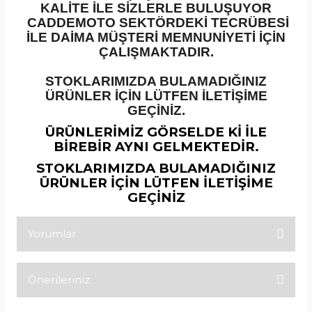
KALİTE İLE SİZLERLE BULUŞUYOR
CADDEMOTO SEKTÖRDEKİ TECRÜBESİ
İLE DAİMA MÜŞTERİ MEMNUNİYETİ İÇİN
ÇALIŞMAKTADIR.
STOKLARIMIZDA BULAMADIĞINIZ
ÜRÜNLER İÇİN LÜTFEN İLETİŞİME
GEÇİNİZ.
ÜRÜNLERİMİZ GÖRSELDE Kİ İLE
BİREBİR AYNI GELMEKTEDİR.
STOKLARIMIZDA BULAMADIĞINIZ
ÜRÜNLER İÇİN LÜTFEN İLETİŞİME
GEÇİNİZ
Yorumlar
Önerileriniz
Bu ürüne ilk yorumu siz yapın!