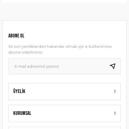
Bu ürünün fiyat bilgisi, resim, ürün açıklamalarında ve diğer
konularda yetersiz gördüğünüz noktaları öneri formunu
Yorum Yaz
kullanarak tarafımıza iletebilirsiniz.
Görüş ve önerileriniz için teşekkür ederiz.
Ürün resmi kalitesiz, bozuk veya görüntülenemiyor.
ABONE OL
Ürün açıklamasında eksik bilgiler bulunuyor.
En son yeniliklerden haberdar olmak için e-bültenimize
Ürün bilgilerinde hatalar bulunuyor.
abone olabilirsiniz.
Ürün fiyatı diğer sitelerden daha pahalı.
Bu ürüne benzer farklı alternatifler olmalı.
Üyelik
Gönder
Kurumsal