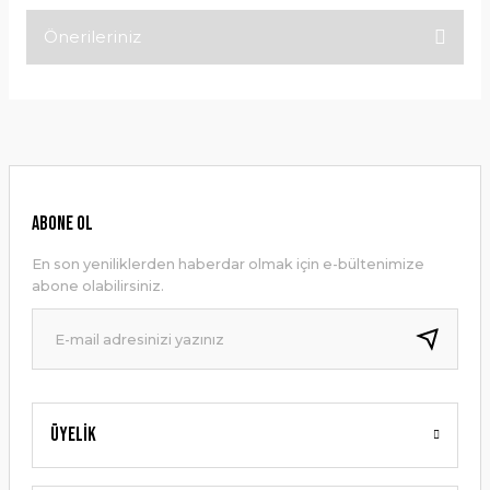
Önerileriniz
Bu ürüne ilk yorumu siz yapın!
Bu ürünün fiyat bilgisi, resim, ürün açıklamalarında ve diğer
konularda yetersiz gördüğünüz noktaları öneri formunu
Yorum Yaz
kullanarak tarafımıza iletebilirsiniz.
Görüş ve önerileriniz için teşekkür ederiz.
Ürün resmi kalitesiz, bozuk veya görüntülenemiyor.
ABONE OL
Ürün açıklamasında eksik bilgiler bulunuyor.
En son yeniliklerden haberdar olmak için e-bültenimize
Ürün bilgilerinde hatalar bulunuyor.
abone olabilirsiniz.
Ürün fiyatı diğer sitelerden daha pahalı.
Bu ürüne benzer farklı alternatifler olmalı.
Üyelik
Gönder