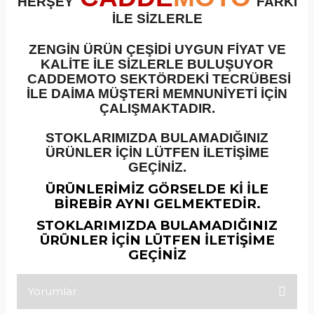
HERŞEY
FARKI
İLE SİZLERLE
ZENGİN ÜRÜN ÇEŞİDİ UYGUN FİYAT VE
KALİTE İLE SİZLERLE BULUŞUYOR
CADDEMOTO SEKTÖRDEKİ TECRÜBESİ
İLE DAİMA MÜŞTERİ MEMNUNİYETİ İÇİN
ÇALIŞMAKTADIR.
STOKLARIMIZDA BULAMADIĞINIZ
ÜRÜNLER İÇİN LÜTFEN İLETİŞİME
GEÇİNİZ.
ÜRÜNLERİMİZ GÖRSELDE Kİ İLE
BİREBİR AYNI GELMEKTEDİR.
STOKLARIMIZDA BULAMADIĞINIZ
ÜRÜNLER İÇİN LÜTFEN İLETİŞİME
GEÇİNİZ
Yorumlar