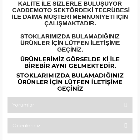
KALİTE İLE SİZLERLE BULUŞUYOR
CADDEMOTO SEKTÖRDEKİ TECRÜBESİ
İLE DAİMA MÜŞTERİ MEMNUNİYETİ İÇİN
ÇALIŞMAKTADIR.
STOKLARIMIZDA BULAMADIĞINIZ
ÜRÜNLER İÇİN LÜTFEN İLETİŞİME
GEÇİNİZ.
ÜRÜNLERİMİZ GÖRSELDE Kİ İLE
BİREBİR AYNI GELMEKTEDİR.
STOKLARIMIZDA BULAMADIĞINIZ
ÜRÜNLER İÇİN LÜTFEN İLETİŞİME
GEÇİNİZ
Yorumlar
Önerileriniz
Bu ürüne ilk yorumu siz yapın!