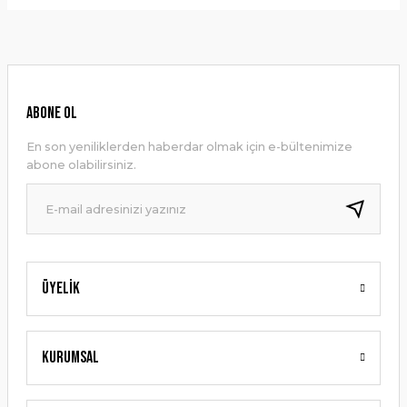
Bu ürünün fiyat bilgisi, resim, ürün açıklamalarında ve diğer
konularda yetersiz gördüğünüz noktaları öneri formunu
Yorum Yaz
kullanarak tarafımıza iletebilirsiniz.
Görüş ve önerileriniz için teşekkür ederiz.
Ürün resmi kalitesiz, bozuk veya görüntülenemiyor.
ABONE OL
Ürün açıklamasında eksik bilgiler bulunuyor.
En son yeniliklerden haberdar olmak için e-bültenimize
Ürün bilgilerinde hatalar bulunuyor.
abone olabilirsiniz.
Ürün fiyatı diğer sitelerden daha pahalı.
Bu ürüne benzer farklı alternatifler olmalı.
Üyelik
Gönder
Kurumsal