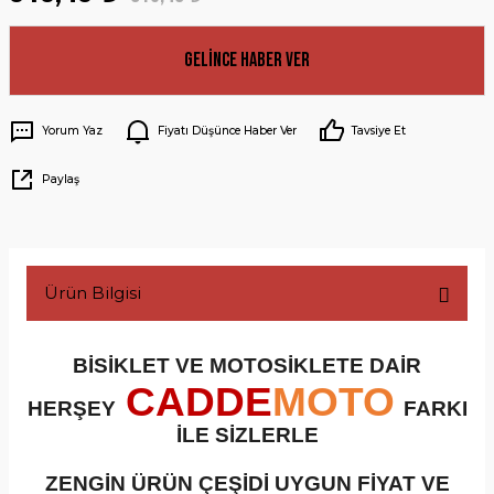
Gelince Haber Ver
Yorum Yaz
Fiyatı Düşünce Haber Ver
Tavsiye Et
Paylaş
Ürün Bilgisi
BİSİKLET VE MOTOSİKLETE DAİR
CADDE
MOTO
HERŞEY
FARKI
İLE SİZLERLE
ZENGİN ÜRÜN ÇEŞİDİ UYGUN FİYAT VE