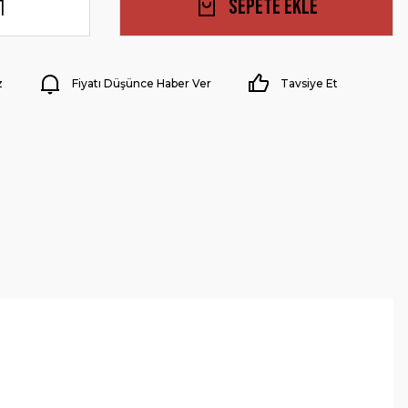
Sepete Ekle
z
Fiyatı Düşünce Haber Ver
Tavsiye Et