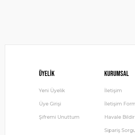
Ürün bilgilerinde hatalar bulunuyor.
Ürün fiyatı diğer sitelerden daha pahalı.
Bu ürüne benzer farklı alternatifler olmalı.
Üyelik
Kurumsal
Yeni Üyelik
İletişim
Üye Girişi
İletişim For
Şifremi Unuttum
Havale Bild
Sipariş Sorg