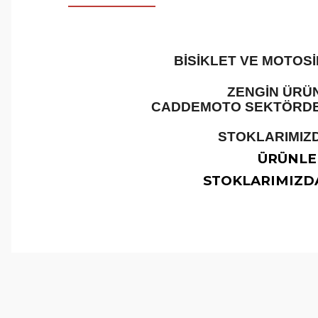
BİSİKLET VE MOTOS
ZENGİN ÜRÜN
CADDEMOTO SEKTÖRDEKİ
STOKLARIMIZD
ÜRÜNLER
STOKLARIMIZDA
Bu ürünün fiyat bilgisi, resim, ürün açıklamalarında ve 
Görüş ve önerileriniz için teşekkür ederiz.
Ürün resmi kalitesiz, bozuk veya görüntülenemiyor.
Ürün açıklamasında eksik bilgiler bulunuyor.