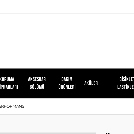
KORUMA
AKSESUAR
Bakım
Bisikle
Aküler
İPMANLARI
BÖLÜMÜ
Ürünleri
Lastikle
 PERFORMANS