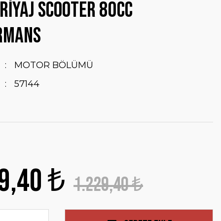
RİYAJ Scooter 80cc
RMANS
MOTOR BÖLÜMÜ
57144
9,40 ₺
1.229,40 ₺