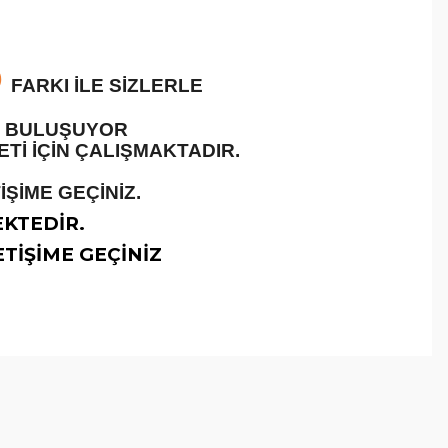
O
FARKI İLE SİZLERLE
LE BULUŞUYOR
İ İÇİN ÇALIŞMAKTADIR.
ŞİME GEÇİNİZ.
EKTEDİR.
TİŞİME GEÇİNİZ
arafımıza iletebilirsiniz.