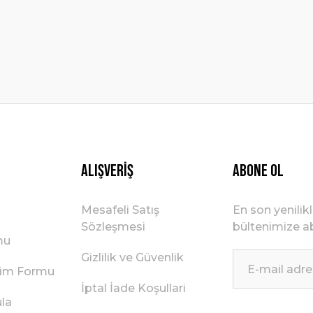
Gönder
Alışveriş
ABONE OL
Mesafeli Satış
En son yenilik
Sözleşmesi
bültenimize ab
mu
Gizlilik ve Güvenlik
irim Formu
İptal İade Koşullari
ula