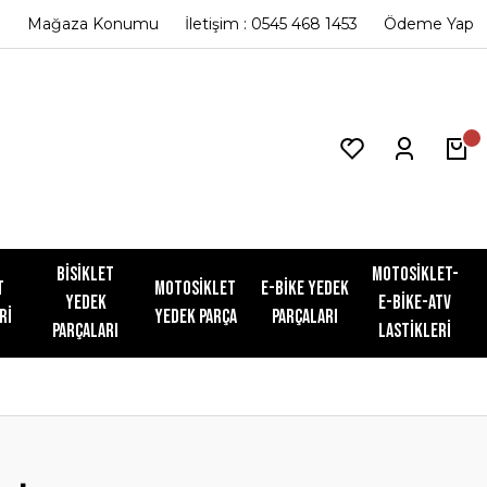
Mağaza Konumu
İletişim : 0545 468 1453
Ödeme Yap
Bisiklet
Motosiklet-
t
Motosiklet
E-Bike Yedek
Yedek
E-Bike-ATV
ri
Yedek Parça
Parçaları
Parçaları
Lastikleri