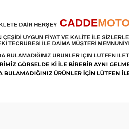
CADDE
MOT
İKLETE DAİR HERŞEY
 ÇEŞİDİ UYGUN FİYAT VE KALİTE İLE SİZLER
 TECRÜBESİ İLE DAİMA MÜŞTERİ MEMNUNİYET
A BULAMADIĞINIZ ÜRÜNLER İÇİN LÜTFEN İLETİ
İMİZ GÖRSELDE Kİ İLE BİREBİR AYNI GELM
 BULAMADIĞINIZ ÜRÜNLER İÇİN LÜTFEN İLE
diğer konularda yetersiz gördüğünüz noktaları öneri formunu kullanarak t
Bu ürüne ilk yorumu siz yapın!
Yorum Yaz