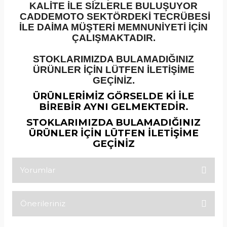
KALİTE İLE SİZLERLE BULUŞUYOR
CADDEMOTO SEKTÖRDEKİ TECRÜBESİ
İLE DAİMA MÜŞTERİ MEMNUNİYETİ İÇİN
ÇALIŞMAKTADIR.
STOKLARIMIZDA BULAMADIĞINIZ
ÜRÜNLER İÇİN LÜTFEN İLETİŞİME
GEÇİNİZ.
ÜRÜNLERİMİZ GÖRSELDE Kİ İLE
BİREBİR AYNI GELMEKTEDİR.
STOKLARIMIZDA BULAMADIĞINIZ
ÜRÜNLER İÇİN LÜTFEN İLETİŞİME
GEÇİNİZ
Yorumlar
Önerileriniz
Bu ürüne ilk yorumu siz yapın!