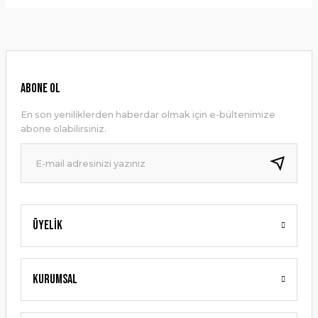
Bu ürünün fiyat bilgisi, resim, ürün açıklamalarında ve diğer
konularda yetersiz gördüğünüz noktaları öneri formunu
Yorum Yaz
kullanarak tarafımıza iletebilirsiniz.
Görüş ve önerileriniz için teşekkür ederiz.
Ürün resmi kalitesiz, bozuk veya görüntülenemiyor.
ABONE OL
Ürün açıklamasında eksik bilgiler bulunuyor.
En son yeniliklerden haberdar olmak için e-bültenimize
Ürün bilgilerinde hatalar bulunuyor.
abone olabilirsiniz.
Ürün fiyatı diğer sitelerden daha pahalı.
Bu ürüne benzer farklı alternatifler olmalı.
Üyelik
Gönder
Kurumsal