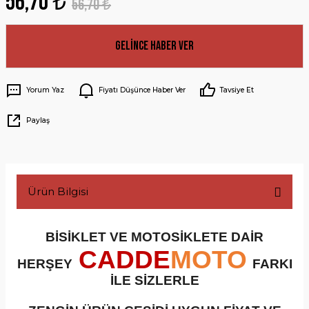
56,70 ₺
56,70 ₺
Gelince Haber Ver
Yorum Yaz
Fiyatı Düşünce Haber Ver
Tavsiye Et
Paylaş
Ürün Bilgisi
BİSİKLET VE MOTOSİKLETE DAİR
CADDE
MOTO
HERŞEY
FARKI
İLE SİZLERLE