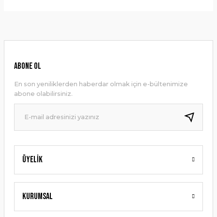
Bu ürünün fiyat bilgisi, resim, ürün açıklamalarında ve diğer
konularda yetersiz gördüğünüz noktaları öneri formunu
Yorum Yaz
kullanarak tarafımıza iletebilirsiniz.
Görüş ve önerileriniz için teşekkür ederiz.
Ürün resmi kalitesiz, bozuk veya görüntülenemiyor.
ABONE OL
Ürün açıklamasında eksik bilgiler bulunuyor.
En son yeniliklerden haberdar olmak için e-bültenimize
Ürün bilgilerinde hatalar bulunuyor.
abone olabilirsiniz.
Ürün fiyatı diğer sitelerden daha pahalı.
Bu ürüne benzer farklı alternatifler olmalı.
Üyelik
Gönder
Kurumsal