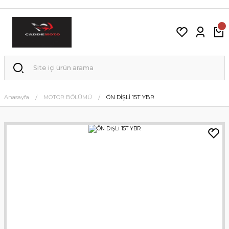
Anasayfa
MOTOR BÖLÜMÜ
ÖN DİŞLİ 15T YBR