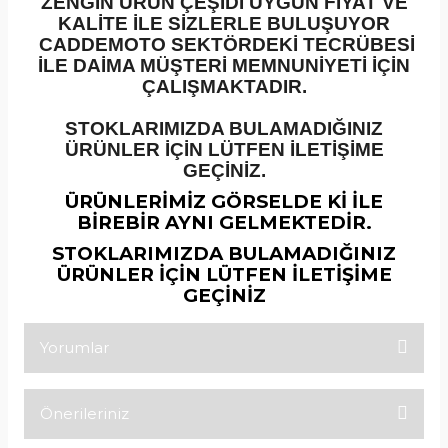
ZENGİN ÜRÜN ÇEŞİDİ UYGUN FİYAT VE
KALİTE İLE SİZLERLE BULUŞUYOR
CADDEMOTO SEKTÖRDEKİ TECRÜBESİ
İLE DAİMA MÜŞTERİ MEMNUNİYETİ İÇİN
ÇALIŞMAKTADIR.
STOKLARIMIZDA BULAMADIĞINIZ
ÜRÜNLER İÇİN LÜTFEN İLETİŞİME
GEÇİNİZ.
ÜRÜNLERİMİZ GÖRSELDE Kİ İLE
BİREBİR AYNI GELMEKTEDİR.
STOKLARIMIZDA BULAMADIĞINIZ
ÜRÜNLER İÇİN LÜTFEN İLETİŞİME
GEÇİNİZ
Yorumlar
Önerileriniz
Bu ürüne ilk yorumu siz yapın!