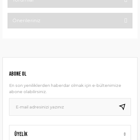
Önerileriniz
Bu ürüne ilk yorumu siz yapın!
Bu ürünün fiyat bilgisi, resim, ürün açıklamalarında ve diğer
konularda yetersiz gördüğünüz noktaları öneri formunu
Yorum Yaz
kullanarak tarafımıza iletebilirsiniz.
Görüş ve önerileriniz için teşekkür ederiz.
Ürün resmi kalitesiz, bozuk veya görüntülenemiyor.
ABONE OL
Ürün açıklamasında eksik bilgiler bulunuyor.
En son yeniliklerden haberdar olmak için e-bültenimize
Ürün bilgilerinde hatalar bulunuyor.
abone olabilirsiniz.
Ürün fiyatı diğer sitelerden daha pahalı.
Bu ürüne benzer farklı alternatifler olmalı.
Üyelik