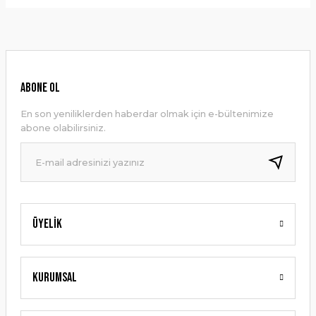
Bu ürünün fiyat bilgisi, resim, ürün açıklamalarında ve diğer
konularda yetersiz gördüğünüz noktaları öneri formunu
Yorum Yaz
kullanarak tarafımıza iletebilirsiniz.
Görüş ve önerileriniz için teşekkür ederiz.
Ürün resmi kalitesiz, bozuk veya görüntülenemiyor.
ABONE OL
Ürün açıklamasında eksik bilgiler bulunuyor.
En son yeniliklerden haberdar olmak için e-bültenimize
Ürün bilgilerinde hatalar bulunuyor.
abone olabilirsiniz.
Ürün fiyatı diğer sitelerden daha pahalı.
Bu ürüne benzer farklı alternatifler olmalı.
Üyelik
Gönder
Kurumsal