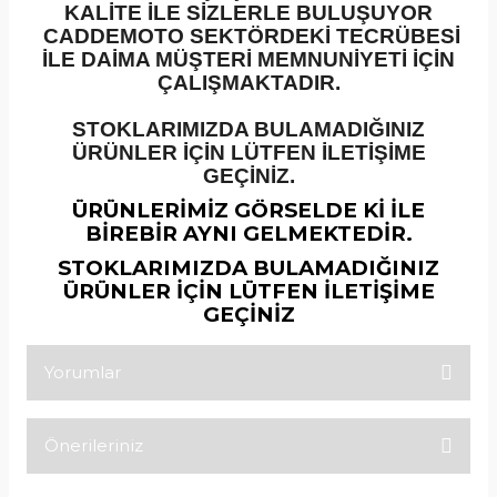
KALİTE İLE SİZLERLE BULUŞUYOR
CADDEMOTO SEKTÖRDEKİ TECRÜBESİ
İLE DAİMA MÜŞTERİ MEMNUNİYETİ İÇİN
ÇALIŞMAKTADIR.
STOKLARIMIZDA BULAMADIĞINIZ
ÜRÜNLER İÇİN LÜTFEN İLETİŞİME
GEÇİNİZ.
ÜRÜNLERİMİZ GÖRSELDE Kİ İLE
BİREBİR AYNI GELMEKTEDİR.
STOKLARIMIZDA BULAMADIĞINIZ
ÜRÜNLER İÇİN LÜTFEN İLETİŞİME
GEÇİNİZ
Yorumlar
Önerileriniz
Bu ürüne ilk yorumu siz yapın!