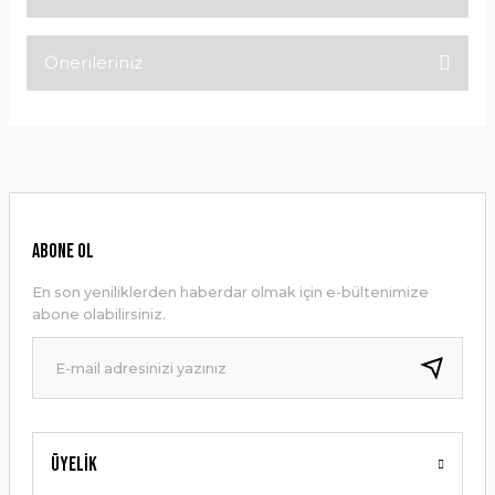
Önerileriniz
Bu ürüne ilk yorumu siz yapın!
Bu ürünün fiyat bilgisi, resim, ürün açıklamalarında ve diğer
konularda yetersiz gördüğünüz noktaları öneri formunu
Yorum Yaz
kullanarak tarafımıza iletebilirsiniz.
Görüş ve önerileriniz için teşekkür ederiz.
Ürün resmi kalitesiz, bozuk veya görüntülenemiyor.
ABONE OL
Ürün açıklamasında eksik bilgiler bulunuyor.
En son yeniliklerden haberdar olmak için e-bültenimize
Ürün bilgilerinde hatalar bulunuyor.
abone olabilirsiniz.
Ürün fiyatı diğer sitelerden daha pahalı.
Bu ürüne benzer farklı alternatifler olmalı.
Üyelik