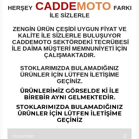
CADDE
MOTO
HERŞEY
FARKI
incirler
Silindir Setleri
Ön Fren Diskleri
İLE SİZLERLE
inyaller
Silindir Üst Kapaklar
ZENGİN ÜRÜN ÇEŞİDİ UYGUN FİYAT VE
KALİTE İLE SİZLERLE BULUŞUYOR
CADDEMOTO SEKTÖRDEKİ TECRÜBESİ
plar
ubaplar
İLE DAİMA MÜŞTERİ MEMNUNİYETİ İÇİN
ÇALIŞMAKTADIR.
Tahrik Misketleri
Üst Fren Merkezleri
STOKLARIMIZDA BULAMADIĞINIZ
ÜRÜNLER İÇİN LÜTFEN İLETİŞİME
Tansiyoner
Yağ Filtreleri
GEÇİNİZ.
Yağ Pompaları
ÜRÜNLERİMİZ GÖRSELDE Kİ İLE
BİREBİR AYNI GELMEKTEDİR.
Zincir Dişli Setleri
STOKLARIMIZDA BULAMADIĞINIZ
ÜRÜNLER İÇİN LÜTFEN İLETİŞİME
GEÇİNİZ
Yorumlar