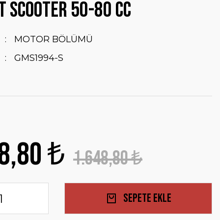
T SCOOTER 50-80 cc
MOTOR BÖLÜMÜ
GMS1994-S
8,80 ₺
1.648,80 ₺
Sepete Ekle