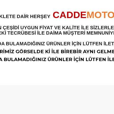
CADDE
MOT
İKLETE DAİR HERŞEY
 ÇEŞİDİ UYGUN FİYAT VE KALİTE İLE SİZLER
 TECRÜBESİ İLE DAİMA MÜŞTERİ MEMNUNİYET
A BULAMADIĞINIZ ÜRÜNLER İÇİN LÜTFEN İLETİ
İMİZ GÖRSELDE Kİ İLE BİREBİR AYNI GELM
 BULAMADIĞINIZ ÜRÜNLER İÇİN LÜTFEN İLE
diğer konularda yetersiz gördüğünüz noktaları öneri formunu kullanarak t
Bu ürüne ilk yorumu siz yapın!
Yorum Yaz