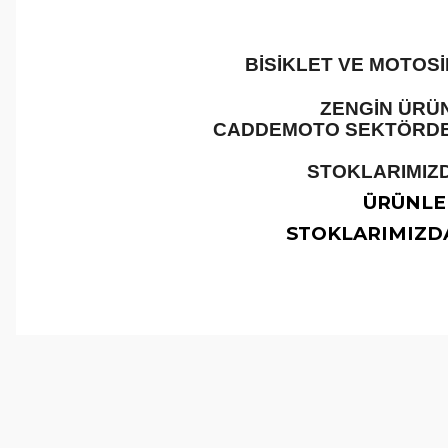
BİSİKLET VE MOTOS
ZENGİN ÜRÜN
CADDEMOTO SEKTÖRDEKİ
STOKLARIMIZD
ÜRÜNLER
STOKLARIMIZDA
Bu ürünün fiyat bilgisi, resim, ürün açıklamalarında ve 
Görüş ve önerileriniz için teşekkür ederiz.
Ürün resmi kalitesiz, bozuk veya görüntülenemiyor.
Ürün açıklamasında eksik bilgiler bulunuyor.
Ürün bilgilerinde hatalar bulunuyor.