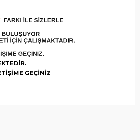
O
FARKI İLE SİZLERLE
LE BULUŞUYOR
İ İÇİN ÇALIŞMAKTADIR.
ŞİME GEÇİNİZ.
EKTEDİR.
TİŞİME GEÇİNİZ
arafımıza iletebilirsiniz.