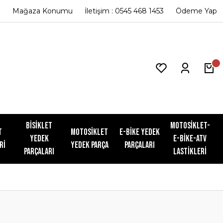
Mağaza Konumu
İletişim : 0545 468 1453
Ödeme Yap
Bisiklet
Motosiklet-
t
Motosiklet
E-Bike Yedek
Yedek
E-Bike-ATV
ri
Yedek Parça
Parçaları
Parçaları
Lastikleri