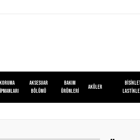
KORUMA
AKSESUAR
Bakım
Bisikle
Aküler
İPMANLARI
BÖLÜMÜ
Ürünleri
Lastikle