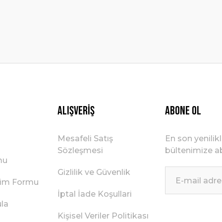
Gönder
Alışveriş
ABONE OL
Mesafeli Satış
En son yenilik
Sözleşmesi
bültenimize ab
mu
Gizlilik ve Güvenlik
irim Formu
İptal İade Koşullari
ula
Kişisel Veriler Politikası