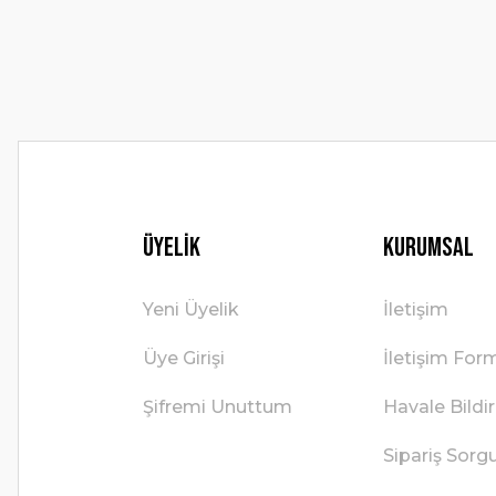
Ürün fiyatı diğer sitelerden daha pahalı.
Bu ürüne benzer farklı alternatifler olmalı.
Üyelik
Kurumsal
Yeni Üyelik
İletişim
Üye Girişi
İletişim For
Şifremi Unuttum
Havale Bild
Sipariş Sorg