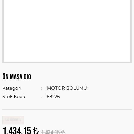
ÖN MAŞA DIO
Kategori
MOTOR BÖLÜMÜ
Stok Kodu
58226
%0 İNDİRİM
1.434,15 ₺
1.434,15 ₺