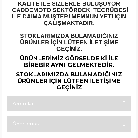
KALİTE İLE SİZLERLE BULUŞUYOR
CADDEMOTO SEKTÖRDEKİ TECRÜBESİ
İLE DAİMA MÜŞTERİ MEMNUNİYETİ İÇİN
ÇALIŞMAKTADIR.
STOKLARIMIZDA BULAMADIĞINIZ
ÜRÜNLER İÇİN LÜTFEN İLETİŞİME
GEÇİNİZ.
ÜRÜNLERİMİZ GÖRSELDE Kİ İLE
BİREBİR AYNI GELMEKTEDİR.
STOKLARIMIZDA BULAMADIĞINIZ
ÜRÜNLER İÇİN LÜTFEN İLETİŞİME
GEÇİNİZ
Yorumlar
Önerileriniz
Bu ürüne ilk yorumu siz yapın!