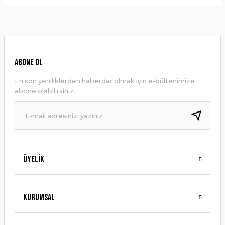
Bu ürünün fiyat bilgisi, resim, ürün açıklamalarında ve diğer
konularda yetersiz gördüğünüz noktaları öneri formunu
Yorum Yaz
kullanarak tarafımıza iletebilirsiniz.
Görüş ve önerileriniz için teşekkür ederiz.
Ürün resmi kalitesiz, bozuk veya görüntülenemiyor.
ABONE OL
Ürün açıklamasında eksik bilgiler bulunuyor.
En son yeniliklerden haberdar olmak için e-bültenimize
Ürün bilgilerinde hatalar bulunuyor.
abone olabilirsiniz.
Ürün fiyatı diğer sitelerden daha pahalı.
Bu ürüne benzer farklı alternatifler olmalı.
Üyelik
Gönder
Kurumsal