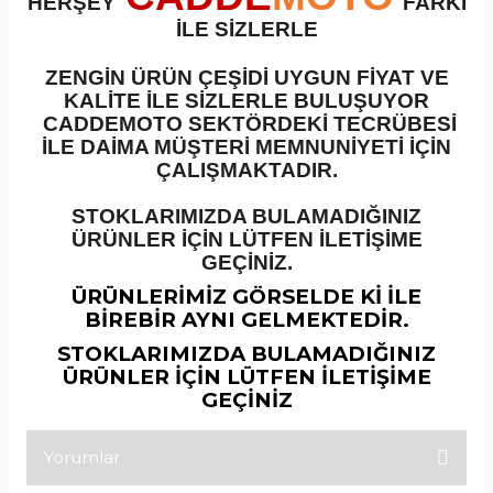
HERŞEY
FARKI
İLE SİZLERLE
ZENGİN ÜRÜN ÇEŞİDİ UYGUN FİYAT VE
KALİTE İLE SİZLERLE BULUŞUYOR
CADDEMOTO SEKTÖRDEKİ TECRÜBESİ
İLE DAİMA MÜŞTERİ MEMNUNİYETİ İÇİN
ÇALIŞMAKTADIR.
STOKLARIMIZDA BULAMADIĞINIZ
ÜRÜNLER İÇİN LÜTFEN İLETİŞİME
GEÇİNİZ.
ÜRÜNLERİMİZ GÖRSELDE Kİ İLE
BİREBİR AYNI GELMEKTEDİR.
STOKLARIMIZDA BULAMADIĞINIZ
ÜRÜNLER İÇİN LÜTFEN İLETİŞİME
GEÇİNİZ
Yorumlar