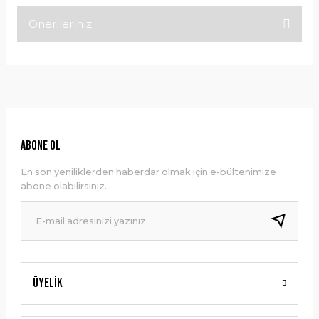
Önerileriniz
Bu ürüne ilk yorumu siz yapın!
Bu ürünün fiyat bilgisi, resim, ürün açıklamalarında ve diğer
konularda yetersiz gördüğünüz noktaları öneri formunu
Yorum Yaz
kullanarak tarafımıza iletebilirsiniz.
Görüş ve önerileriniz için teşekkür ederiz.
Ürün resmi kalitesiz, bozuk veya görüntülenemiyor.
ABONE OL
Ürün açıklamasında eksik bilgiler bulunuyor.
En son yeniliklerden haberdar olmak için e-bültenimize
Ürün bilgilerinde hatalar bulunuyor.
abone olabilirsiniz.
Ürün fiyatı diğer sitelerden daha pahalı.
Bu ürüne benzer farklı alternatifler olmalı.
Üyelik
Gönder