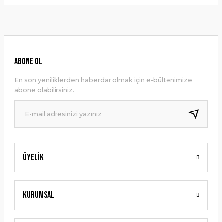
Bu ürünün fiyat bilgisi, resim, ürün açıklamalarında ve diğer
konularda yetersiz gördüğünüz noktaları öneri formunu
Yorum Yaz
kullanarak tarafımıza iletebilirsiniz.
Görüş ve önerileriniz için teşekkür ederiz.
Ürün resmi kalitesiz, bozuk veya görüntülenemiyor.
ABONE OL
Ürün açıklamasında eksik bilgiler bulunuyor.
En son yeniliklerden haberdar olmak için e-bültenimize
Ürün bilgilerinde hatalar bulunuyor.
abone olabilirsiniz.
Ürün fiyatı diğer sitelerden daha pahalı.
Bu ürüne benzer farklı alternatifler olmalı.
Üyelik
Gönder
Kurumsal