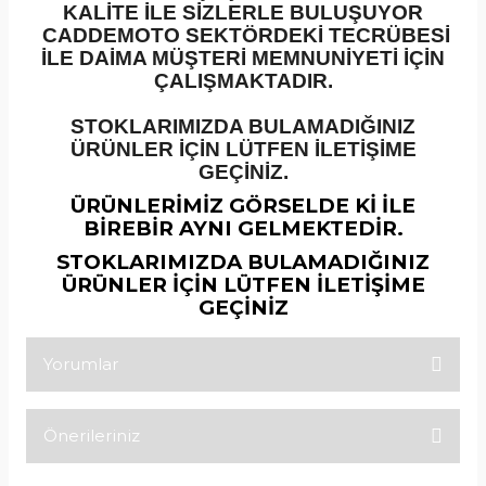
KALİTE İLE SİZLERLE BULUŞUYOR
CADDEMOTO SEKTÖRDEKİ TECRÜBESİ
İLE DAİMA MÜŞTERİ MEMNUNİYETİ İÇİN
ÇALIŞMAKTADIR.
STOKLARIMIZDA BULAMADIĞINIZ
ÜRÜNLER İÇİN LÜTFEN İLETİŞİME
GEÇİNİZ.
ÜRÜNLERİMİZ GÖRSELDE Kİ İLE
BİREBİR AYNI GELMEKTEDİR.
STOKLARIMIZDA BULAMADIĞINIZ
ÜRÜNLER İÇİN LÜTFEN İLETİŞİME
GEÇİNİZ
Yorumlar
Önerileriniz
Bu ürüne ilk yorumu siz yapın!