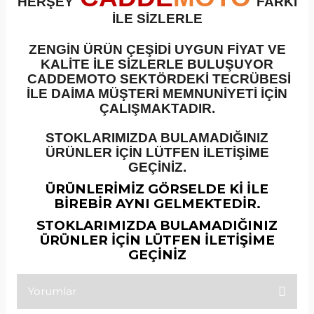
HERŞEY
FARKI
İLE SİZLERLE
ZENGİN ÜRÜN ÇEŞİDİ UYGUN FİYAT VE
KALİTE İLE SİZLERLE BULUŞUYOR
CADDEMOTO SEKTÖRDEKİ TECRÜBESİ
İLE DAİMA MÜŞTERİ MEMNUNİYETİ İÇİN
ÇALIŞMAKTADIR.
STOKLARIMIZDA BULAMADIĞINIZ
ÜRÜNLER İÇİN LÜTFEN İLETİŞİME
GEÇİNİZ.
ÜRÜNLERİMİZ GÖRSELDE Kİ İLE
BİREBİR AYNI GELMEKTEDİR.
STOKLARIMIZDA BULAMADIĞINIZ
ÜRÜNLER İÇİN LÜTFEN İLETİŞİME
GEÇİNİZ
Yorumlar