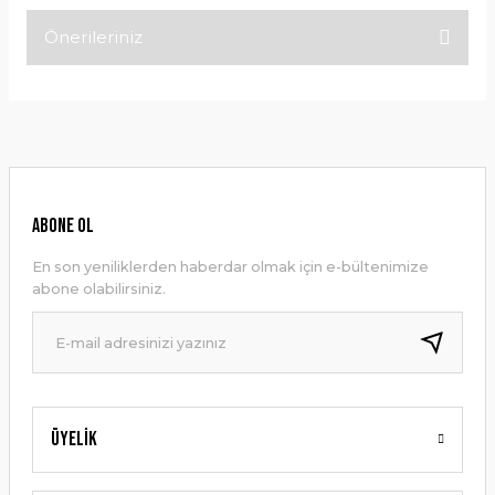
Önerileriniz
Bu ürüne ilk yorumu siz yapın!
Bu ürünün fiyat bilgisi, resim, ürün açıklamalarında ve diğer
konularda yetersiz gördüğünüz noktaları öneri formunu
Yorum Yaz
kullanarak tarafımıza iletebilirsiniz.
Görüş ve önerileriniz için teşekkür ederiz.
Ürün resmi kalitesiz, bozuk veya görüntülenemiyor.
ABONE OL
Ürün açıklamasında eksik bilgiler bulunuyor.
En son yeniliklerden haberdar olmak için e-bültenimize
Ürün bilgilerinde hatalar bulunuyor.
abone olabilirsiniz.
Ürün fiyatı diğer sitelerden daha pahalı.
Bu ürüne benzer farklı alternatifler olmalı.
Üyelik
Gönder