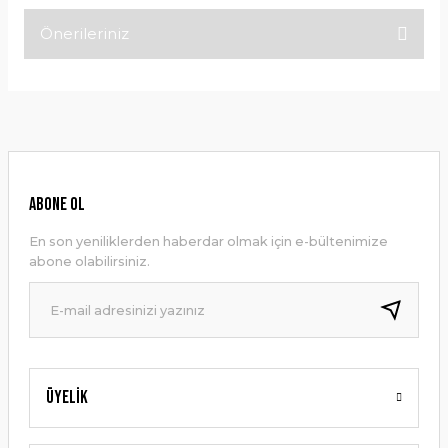
Önerileriniz
Bu ürüne ilk yorumu siz yapın!
Bu ürünün fiyat bilgisi, resim, ürün açıklamalarında ve diğer
konularda yetersiz gördüğünüz noktaları öneri formunu
Yorum Yaz
kullanarak tarafımıza iletebilirsiniz.
Görüş ve önerileriniz için teşekkür ederiz.
Ürün resmi kalitesiz, bozuk veya görüntülenemiyor.
ABONE OL
Ürün açıklamasında eksik bilgiler bulunuyor.
En son yeniliklerden haberdar olmak için e-bültenimize
Ürün bilgilerinde hatalar bulunuyor.
abone olabilirsiniz.
Ürün fiyatı diğer sitelerden daha pahalı.
Bu ürüne benzer farklı alternatifler olmalı.
Üyelik
Gönder