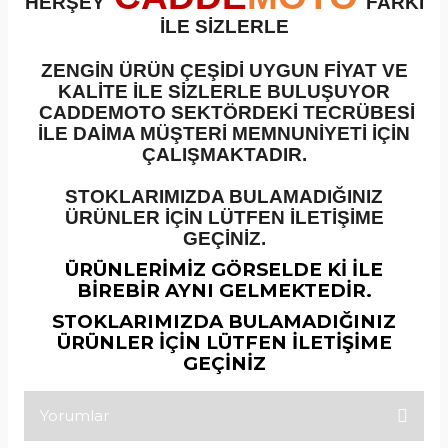
HERŞEY
FARKI
İLE SİZLERLE
ZENGİN ÜRÜN ÇEŞİDİ UYGUN FİYAT VE
KALİTE İLE SİZLERLE BULUŞUYOR
CADDEMOTO SEKTÖRDEKİ TECRÜBESİ
İLE DAİMA MÜŞTERİ MEMNUNİYETİ İÇİN
ÇALIŞMAKTADIR.
STOKLARIMIZDA BULAMADIĞINIZ
ÜRÜNLER İÇİN LÜTFEN İLETİŞİME
GEÇİNİZ.
ÜRÜNLERİMİZ GÖRSELDE Kİ İLE
BİREBİR AYNI GELMEKTEDİR.
STOKLARIMIZDA BULAMADIĞINIZ
ÜRÜNLER İÇİN LÜTFEN İLETİŞİME
GEÇİNİZ
Yorumlar