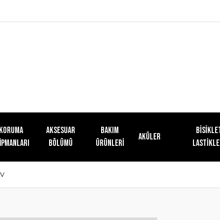
KORUMA
AKSESUAR
Bakım
Bisikle
Aküler
İPMANLARI
BÖLÜMÜ
Ürünleri
Lastikle
TV