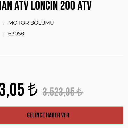
AN ATV LONCIN 200 ATV
MOTOR BÖLÜMÜ
63058
3,05 ₺
3.523,05 ₺
Gelince Haber Ver