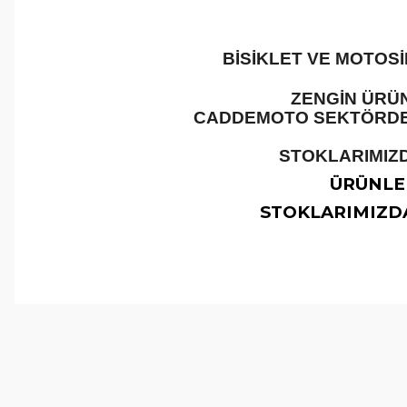
BİSİKLET VE MOTOS
ZENGİN ÜRÜN
CADDEMOTO SEKTÖRDEKİ
STOKLARIMIZD
ÜRÜNLER
STOKLARIMIZDA
Bu ürünün fiyat bilgisi, resim, ürün açıklamalarında ve 
Görüş ve önerileriniz için teşekkür ederiz.
Ürün resmi kalitesiz, bozuk veya görüntülenemiyor.
Ürün açıklamasında eksik bilgiler bulunuyor.
Ürün bilgilerinde hatalar bulunuyor.