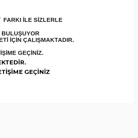
O
FARKI İLE SİZLERLE
LE BULUŞUYOR
İ İÇİN ÇALIŞMAKTADIR.
ŞİME GEÇİNİZ.
EKTEDİR.
TİŞİME GEÇİNİZ
arafımıza iletebilirsiniz.