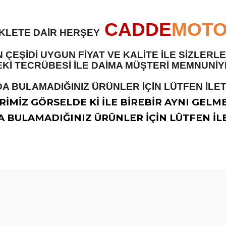
CADDE
MOT
İKLETE DAİR HERŞEY
 ÇEŞİDİ UYGUN FİYAT VE KALİTE İLE SİZLER
 TECRÜBESİ İLE DAİMA MÜŞTERİ MEMNUNİYET
A BULAMADIĞINIZ ÜRÜNLER İÇİN LÜTFEN İLETİ
İMİZ GÖRSELDE Kİ İLE BİREBİR AYNI GELM
 BULAMADIĞINIZ ÜRÜNLER İÇİN LÜTFEN İLE
diğer konularda yetersiz gördüğünüz noktaları öneri formunu kullanarak t
Bu ürüne ilk yorumu siz yapın!
Yorum Yaz