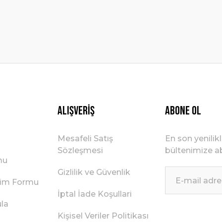
Gönder
Alışveriş
ABONE OL
Mesafeli Satış
En son yenilik
Sözleşmesi
bültenimize ab
mu
Gizlilik ve Güvenlik
irim Formu
İptal İade Koşullari
ula
Kişisel Veriler Politikası