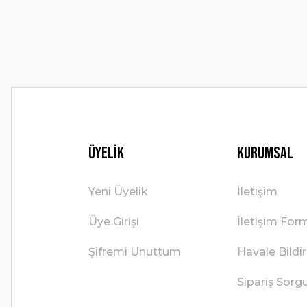
Ürün fiyatı diğer sitelerden daha pahalı.
Bu ürüne benzer farklı alternatifler olmalı.
Üyelik
Kurumsal
Yeni Üyelik
İletişim
Üye Girişi
İletişim For
Şifremi Unuttum
Havale Bild
Sipariş Sorg