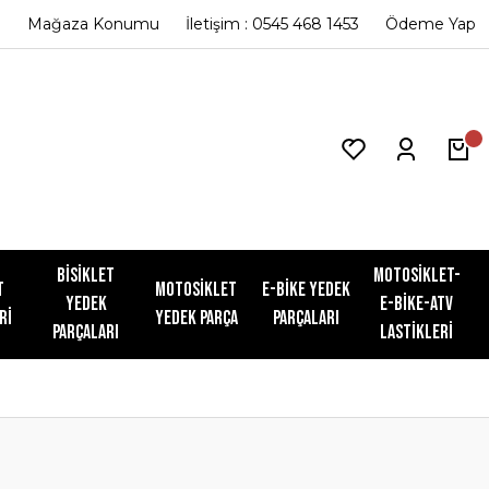
Mağaza Konumu
İletişim : 0545 468 1453
Ödeme Yap
Bisiklet
Motosiklet-
t
Motosiklet
E-Bike Yedek
Yedek
E-Bike-ATV
ri
Yedek Parça
Parçaları
Parçaları
Lastikleri