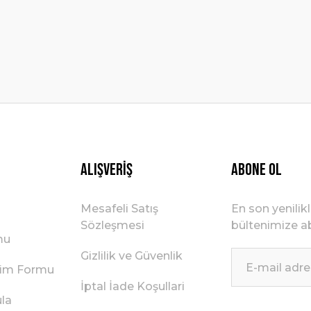
Gönder
Alışveriş
ABONE OL
Mesafeli Satış
En son yenilik
Sözleşmesi
bültenimize ab
mu
Gizlilik ve Güvenlik
irim Formu
İptal İade Koşullari
ula