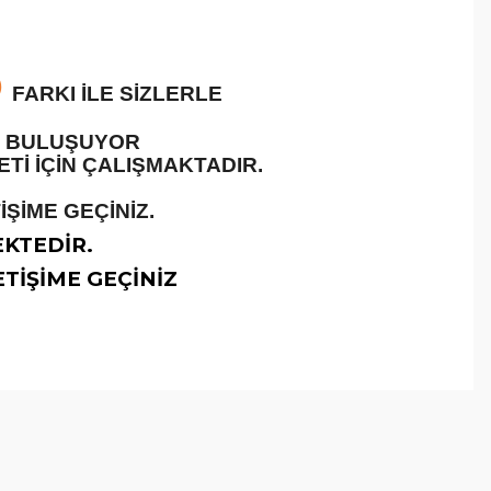
O
FARKI İLE SİZLERLE
LE BULUŞUYOR
İ İÇİN ÇALIŞMAKTADIR.
ŞİME GEÇİNİZ.
EKTEDİR.
TİŞİME GEÇİNİZ
arafımıza iletebilirsiniz.