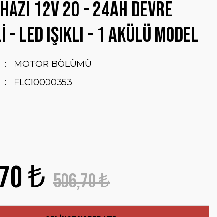
ihazı 12V 20 - 24AH Devre
i - Led Işıklı - 1 akülü Model
MOTOR BÖLÜMÜ
FLC10000353
70 ₺
506,70 ₺