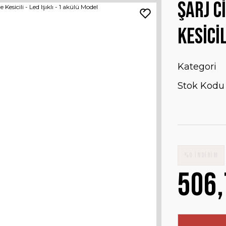
Şarj C
Kesicil
Kategori
Stok Kodu
%0 İNDİRİM
506,