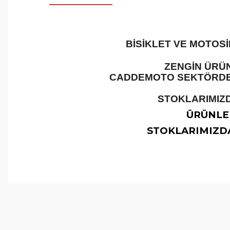
BİSİKLET VE MOTOS
ZENGİN ÜRÜN
CADDEMOTO SEKTÖRDEKİ
STOKLARIMIZD
ÜRÜNLER
STOKLARIMIZDA
Bu ürünün fiyat bilgisi, resim, ürün açıklamalarında ve 
Görüş ve önerileriniz için teşekkür ederiz.
Ürün resmi kalitesiz, bozuk veya görüntülenemiyor.
Ürün açıklamasında eksik bilgiler bulunuyor.