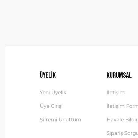
Ürün bilgilerinde hatalar bulunuyor.
Ürün fiyatı diğer sitelerden daha pahalı.
Bu ürüne benzer farklı alternatifler olmalı.
Üyelik
Kurumsal
Yeni Üyelik
İletişim
Üye Girişi
İletişim For
Şifremi Unuttum
Havale Bild
Sipariş Sorg