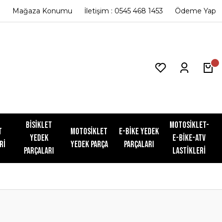
Mağaza Konumu
İletişim : 0545 468 1453
Ödeme Yap
Bisiklet
Motosiklet-
t
Motosiklet
E-Bike Yedek
Yedek
E-Bike-ATV
ri
Yedek Parça
Parçaları
Parçaları
Lastikleri