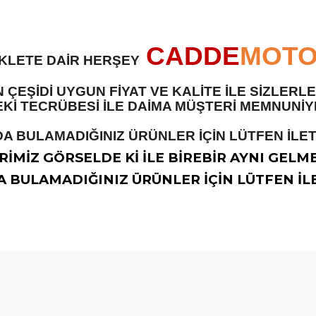
CADDE
MOT
İKLETE DAİR HERŞEY
 ÇEŞİDİ UYGUN FİYAT VE KALİTE İLE SİZLER
 TECRÜBESİ İLE DAİMA MÜŞTERİ MEMNUNİYET
A BULAMADIĞINIZ ÜRÜNLER İÇİN LÜTFEN İLETİ
İMİZ GÖRSELDE Kİ İLE BİREBİR AYNI GELM
 BULAMADIĞINIZ ÜRÜNLER İÇİN LÜTFEN İLE
diğer konularda yetersiz gördüğünüz noktaları öneri formunu kullanarak t
Bu ürüne ilk yorumu siz yapın!
Yorum Yaz