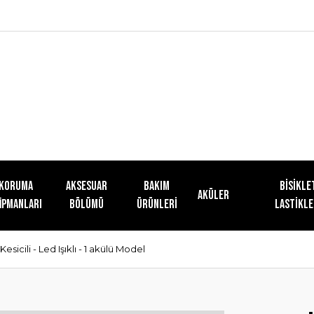
KORUMA
AKSESUAR
Bakım
Bisikle
Aküler
İPMANLARI
BÖLÜMÜ
Ürünleri
Lastikle
esicili - Led Işıklı - 1 akülü Model