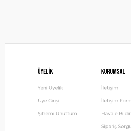
Ürün bilgilerinde hatalar bulunuyor.
Ürün fiyatı diğer sitelerden daha pahalı.
Bu ürüne benzer farklı alternatifler olmalı.
Üyelik
Kurumsal
Yeni Üyelik
İletişim
Üye Girişi
İletişim For
Şifremi Unuttum
Havale Bild
Sipariş Sorg