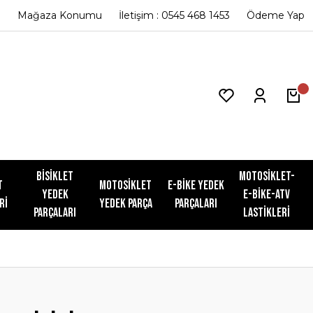
Mağaza Konumu
İletişim : 0545 468 1453
Ödeme Yap
Bisiklet
Motosiklet-
t
Motosiklet
E-Bike Yedek
Yedek
E-Bike-ATV
ri
Yedek Parça
Parçaları
Parçaları
Lastikleri