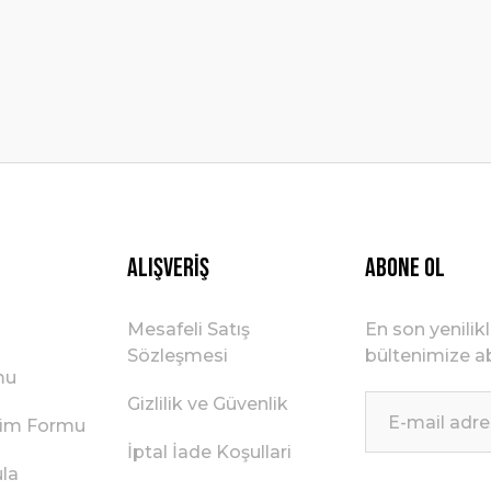
Gönder
Alışveriş
ABONE OL
Mesafeli Satış
En son yenilik
Sözleşmesi
bültenimize ab
mu
Gizlilik ve Güvenlik
irim Formu
İptal İade Koşullari
ula