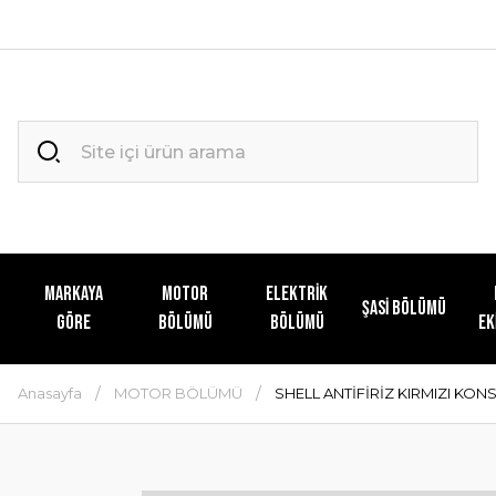
MARKAYA
MOTOR
ELEKTRİK
ŞASİ BÖLÜMÜ
GÖRE
BÖLÜMÜ
BÖLÜMÜ
EK
Anasayfa
MOTOR BÖLÜMÜ
SHELL ANTİFİRİZ KIRMIZI KON