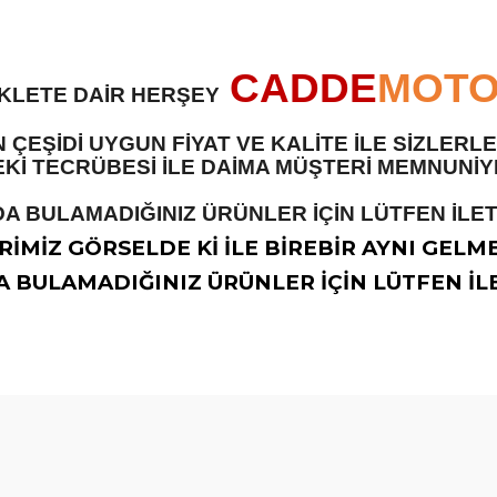
CADDE
MOT
İKLETE DAİR HERŞEY
 ÇEŞİDİ UYGUN FİYAT VE KALİTE İLE SİZLER
 TECRÜBESİ İLE DAİMA MÜŞTERİ MEMNUNİYET
A BULAMADIĞINIZ ÜRÜNLER İÇİN LÜTFEN İLETİ
İMİZ GÖRSELDE Kİ İLE BİREBİR AYNI GELM
 BULAMADIĞINIZ ÜRÜNLER İÇİN LÜTFEN İLE
diğer konularda yetersiz gördüğünüz noktaları öneri formunu kullanarak t
Bu ürüne ilk yorumu siz yapın!
Yorum Yaz