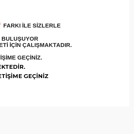
O
FARKI İLE SİZLERLE
LE BULUŞUYOR
İ İÇİN ÇALIŞMAKTADIR.
ŞİME GEÇİNİZ.
EKTEDİR.
TİŞİME GEÇİNİZ
arafımıza iletebilirsiniz.