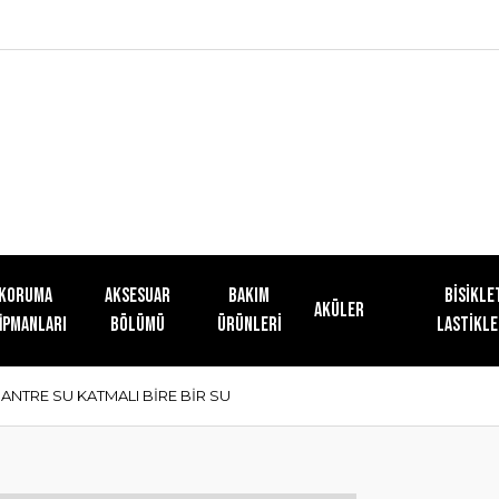
KORUMA
AKSESUAR
Bakım
Bisikle
Aküler
İPMANLARI
BÖLÜMÜ
Ürünleri
Lastikle
SANTRE SU KATMALI BİRE BİR SU