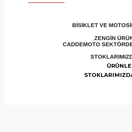
BİSİKLET VE MOTOS
ZENGİN ÜRÜN
CADDEMOTO SEKTÖRDEKİ
STOKLARIMIZD
ÜRÜNLER
STOKLARIMIZDA
Bu ürünün fiyat bilgisi, resim, ürün açıklamalarında ve 
Görüş ve önerileriniz için teşekkür ederiz.
Ürün resmi kalitesiz, bozuk veya görüntülenemiyor.
Ürün açıklamasında eksik bilgiler bulunuyor.