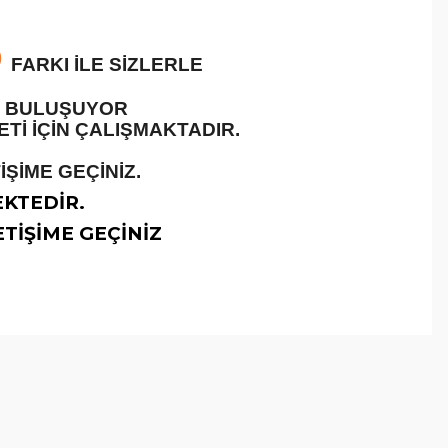
O
FARKI İLE SİZLERLE
LE BULUŞUYOR
İ İÇİN ÇALIŞMAKTADIR.
ŞİME GEÇİNİZ.
EKTEDİR.
TİŞİME GEÇİNİZ
arafımıza iletebilirsiniz.