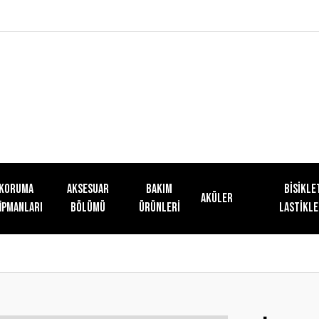
KORUMA
AKSESUAR
Bakım
Bisikle
Aküler
İPMANLARI
BÖLÜMÜ
Ürünleri
Lastikle