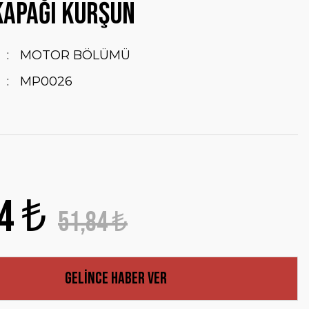
KAPAĞI KURŞUN
MOTOR BÖLÜMÜ
MP0026
4 ₺
51,84 ₺
Gelince Haber Ver