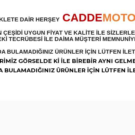
CADDE
MOT
İKLETE DAİR HERŞEY
 ÇEŞİDİ UYGUN FİYAT VE KALİTE İLE SİZLER
 TECRÜBESİ İLE DAİMA MÜŞTERİ MEMNUNİYET
A BULAMADIĞINIZ ÜRÜNLER İÇİN LÜTFEN İLETİ
İMİZ GÖRSELDE Kİ İLE BİREBİR AYNI GELM
 BULAMADIĞINIZ ÜRÜNLER İÇİN LÜTFEN İLE
diğer konularda yetersiz gördüğünüz noktaları öneri formunu kullanarak t
Bu ürüne ilk yorumu siz yapın!
Yorum Yaz