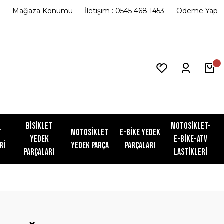
Mağaza Konumu
İletişim : 0545 468 1453
Ödeme Yap
Bisiklet
Motosiklet-
t
Motosiklet
E-Bike Yedek
Yedek
E-Bike-ATV
ri
Yedek Parça
Parçaları
Parçaları
Lastikleri