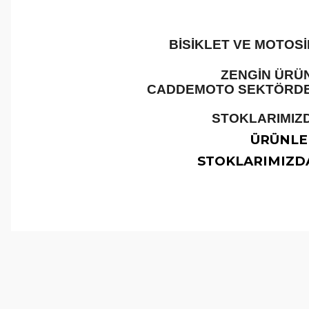
BİSİKLET VE MOTOS
ZENGİN ÜRÜN
CADDEMOTO SEKTÖRDEKİ
STOKLARIMIZD
ÜRÜNLER
STOKLARIMIZDA
Bu ürünün fiyat bilgisi, resim, ürün açıklamalarında ve 
Görüş ve önerileriniz için teşekkür ederiz.
Ürün resmi kalitesiz, bozuk veya görüntülenemiyor.
Ürün açıklamasında eksik bilgiler bulunuyor.
Ürün bilgilerinde hatalar bulunuyor.