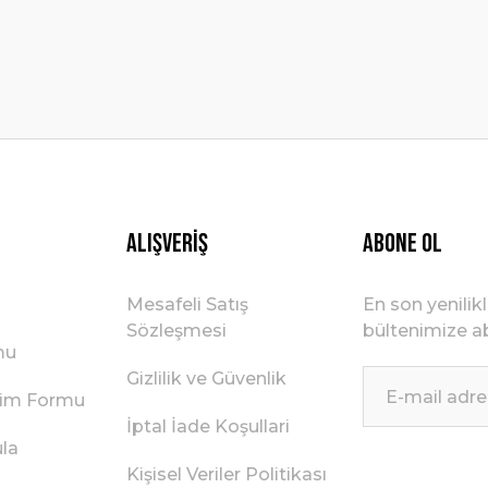
Gönder
Alışveriş
ABONE OL
Mesafeli Satış
En son yenilik
Sözleşmesi
bültenimize ab
mu
Gizlilik ve Güvenlik
irim Formu
İptal İade Koşullari
ula
Kişisel Veriler Politikası