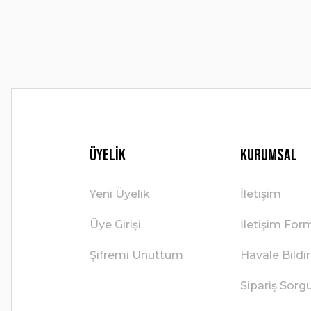
Ürün fiyatı diğer sitelerden daha pahalı.
Bu ürüne benzer farklı alternatifler olmalı.
Üyelik
Kurumsal
Yeni Üyelik
İletişim
Üye Girişi
İletişim For
Şifremi Unuttum
Havale Bild
Sipariş Sorg