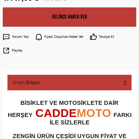
Gelince Haber Ver
Yorum Yaz
Fiyatı Düşünce Haber Ver
Tavsiye Et
Paylaş
Ürün Bilgisi
BİSİKLET VE MOTOSİKLETE DAİR
CADDE
MOTO
HERŞEY
FARKI
İLE SİZLERLE
ZENGİN ÜRÜN ÇEŞİDİ UYGUN FİYAT VE