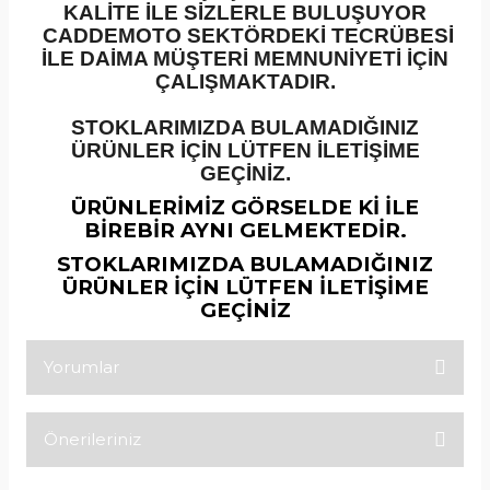
KALİTE İLE SİZLERLE BULUŞUYOR
CADDEMOTO SEKTÖRDEKİ TECRÜBESİ
İLE DAİMA MÜŞTERİ MEMNUNİYETİ İÇİN
ÇALIŞMAKTADIR.
STOKLARIMIZDA BULAMADIĞINIZ
ÜRÜNLER İÇİN LÜTFEN İLETİŞİME
GEÇİNİZ.
ÜRÜNLERİMİZ GÖRSELDE Kİ İLE
BİREBİR AYNI GELMEKTEDİR.
STOKLARIMIZDA BULAMADIĞINIZ
ÜRÜNLER İÇİN LÜTFEN İLETİŞİME
GEÇİNİZ
Yorumlar
Önerileriniz
Bu ürüne ilk yorumu siz yapın!