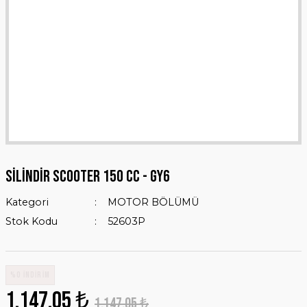
SİLİNDİR SCOOTER 150 cc - gy6
Kategori
MOTOR BÖLÜMÜ
Stok Kodu
52603P
%0 İNDİRİM
1.147,05 ₺
1.147,05 ₺