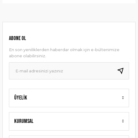
Bu ürünün fiyat bilgisi, resim, ürün açıklamalarında ve diğer
konularda yetersiz gördüğünüz noktaları öneri formunu
Yorum Yaz
kullanarak tarafımıza iletebilirsiniz.
Görüş ve önerileriniz için teşekkür ederiz.
Ürün resmi kalitesiz, bozuk veya görüntülenemiyor.
ABONE OL
Ürün açıklamasında eksik bilgiler bulunuyor.
En son yeniliklerden haberdar olmak için e-bültenimize
Ürün bilgilerinde hatalar bulunuyor.
abone olabilirsiniz.
Ürün fiyatı diğer sitelerden daha pahalı.
Bu ürüne benzer farklı alternatifler olmalı.
Üyelik
Gönder
Kurumsal