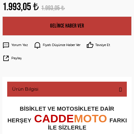
1.993,05 ₺
1.993,05 ₺
Gelince Haber Ver
Yorum Yaz
Fiyatı Düşünce Haber Ver
Tavsiye Et
Paylaş
Ürün Bilgisi
BİSİKLET VE MOTOSİKLETE DAİR
CADDE
MOTO
HERŞEY
FARKI
İLE SİZLERLE