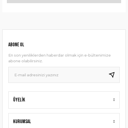
Bu ürüne ilk yorumu siz yapın!
Bu ürünün fiyat bilgisi, resim, ürün açıklamalarında ve diğer
konularda yetersiz gördüğünüz noktaları öneri formunu
Yorum Yaz
kullanarak tarafımıza iletebilirsiniz.
Görüş ve önerileriniz için teşekkür ederiz.
Ürün resmi kalitesiz, bozuk veya görüntülenemiyor.
ABONE OL
Ürün açıklamasında eksik bilgiler bulunuyor.
En son yeniliklerden haberdar olmak için e-bültenimize
Ürün bilgilerinde hatalar bulunuyor.
abone olabilirsiniz.
Ürün fiyatı diğer sitelerden daha pahalı.
Bu ürüne benzer farklı alternatifler olmalı.
Üyelik
Gönder
Kurumsal