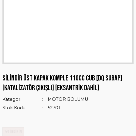
SİLİNDİR ÜST KAPAK KOMPLE 110cc CUB [DQ SUBAP]
[KATALİZATÖR ÇIKIŞLI] [EKSANTRİK DAHİL]
Kategori
MOTOR BÖLÜMÜ
Stok Kodu
52701
%0 İNDİRİM