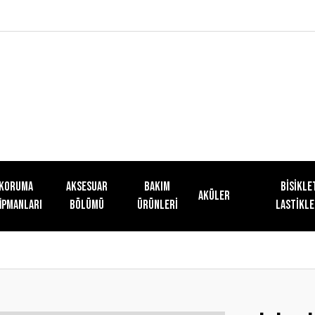
KORUMA
AKSESUAR
Bakım
Bisikle
Aküler
İPMANLARI
BÖLÜMÜ
Ürünleri
Lastikle