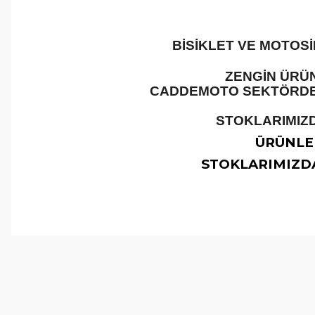
BİSİKLET VE MOTOS
ZENGİN ÜRÜN
CADDEMOTO SEKTÖRDEKİ
STOKLARIMIZD
ÜRÜNLER
STOKLARIMIZDA
Bu ürünün fiyat bilgisi, resim, ürün açıklamalarında ve 
Görüş ve önerileriniz için teşekkür ederiz.
Ürün resmi kalitesiz, bozuk veya görüntülenemiyor.
Ürün açıklamasında eksik bilgiler bulunuyor.
Ürün bilgilerinde hatalar bulunuyor.