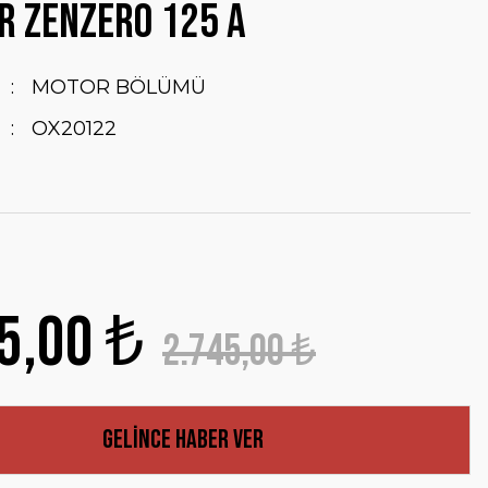
İR ZENZERO 125 A
MOTOR BÖLÜMÜ
OX20122
5,00 ₺
2.745,00 ₺
Gelince Haber Ver