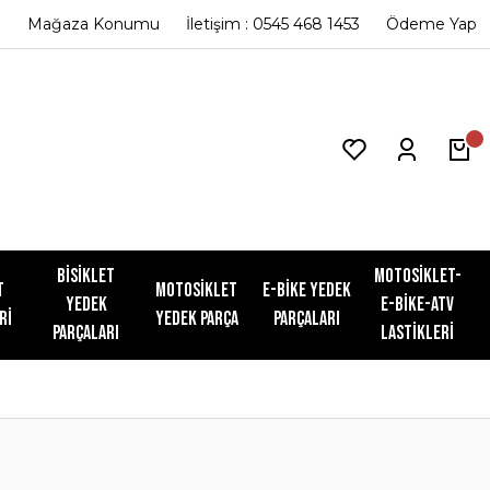
Mağaza Konumu
İletişim : 0545 468 1453
Ödeme Yap
Bisiklet
Motosiklet-
t
Motosiklet
E-Bike Yedek
Yedek
E-Bike-ATV
ri
Yedek Parça
Parçaları
Parçaları
Lastikleri