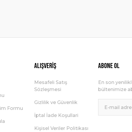
Gönder
Alışveriş
ABONE OL
Mesafeli Satış
En son yenilik
Sözleşmesi
bültenimize ab
mu
Gizlilik ve Güvenlik
irim Formu
İptal İade Koşullari
ula
Kişisel Veriler Politikası