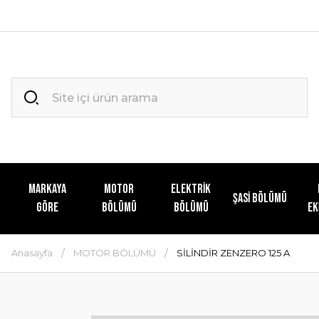
MARKAYA
MOTOR
ELEKTRİK
ŞASİ BÖLÜMÜ
GÖRE
BÖLÜMÜ
BÖLÜMÜ
EK
Anasayfa
MOTOR BÖLÜMÜ
SİLİNDİR ZENZERO 125 A