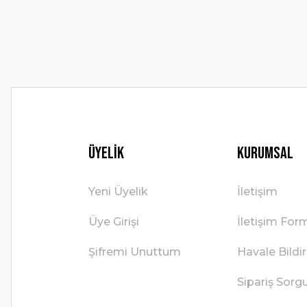
Ürün fiyatı diğer sitelerden daha pahalı.
Bu ürüne benzer farklı alternatifler olmalı.
Üyelik
Kurumsal
Yeni Üyelik
İletişim
Üye Girişi
İletişim For
Şifremi Unuttum
Havale Bild
Sipariş Sorg