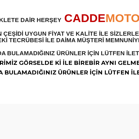
CADDE
MOT
İKLETE DAİR HERŞEY
 ÇEŞİDİ UYGUN FİYAT VE KALİTE İLE SİZLER
 TECRÜBESİ İLE DAİMA MÜŞTERİ MEMNUNİYET
A BULAMADIĞINIZ ÜRÜNLER İÇİN LÜTFEN İLETİ
İMİZ GÖRSELDE Kİ İLE BİREBİR AYNI GELM
 BULAMADIĞINIZ ÜRÜNLER İÇİN LÜTFEN İLE
diğer konularda yetersiz gördüğünüz noktaları öneri formunu kullanarak t
Bu ürüne ilk yorumu siz yapın!
Yorum Yaz