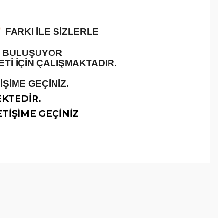
O
FARKI İLE SİZLERLE
LE BULUŞUYOR
İ İÇİN ÇALIŞMAKTADIR.
ŞİME GEÇİNİZ.
EKTEDİR.
TİŞİME GEÇİNİZ
arafımıza iletebilirsiniz.