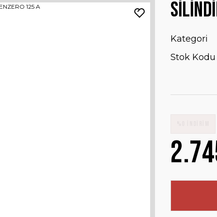
SİLİND
Kategori
Stok Kodu
%0 İNDİRİM
2.74