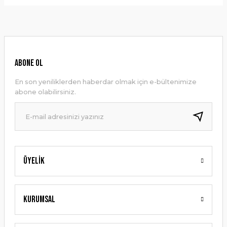
Bu ürünün fiyat bilgisi, resim, ürün açıklamalarında ve diğer
konularda yetersiz gördüğünüz noktaları öneri formunu
Yorum Yaz
kullanarak tarafımıza iletebilirsiniz.
Görüş ve önerileriniz için teşekkür ederiz.
Ürün resmi kalitesiz, bozuk veya görüntülenemiyor.
ABONE OL
Ürün açıklamasında eksik bilgiler bulunuyor.
En son yeniliklerden haberdar olmak için e-bültenimize
Ürün bilgilerinde hatalar bulunuyor.
abone olabilirsiniz.
Ürün fiyatı diğer sitelerden daha pahalı.
Bu ürüne benzer farklı alternatifler olmalı.
Üyelik
Gönder
Kurumsal