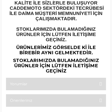
KALİTE İLE SİZLERLE BULUŞUYOR
CADDEMOTO SEKTÖRDEKİ TECRÜBESİ
İLE DAİMA MÜŞTERİ MEMNUNİYETİ İÇİN
ÇALIŞMAKTADIR.
STOKLARIMIZDA BULAMADIĞINIZ
ÜRÜNLER İÇİN LÜTFEN İLETİŞİME
GEÇİNİZ.
ÜRÜNLERİMİZ GÖRSELDE Kİ İLE
BİREBİR AYNI GELMEKTEDİR.
STOKLARIMIZDA BULAMADIĞINIZ
ÜRÜNLER İÇİN LÜTFEN İLETİŞİME
GEÇİNİZ
Yorumlar
Önerileriniz
Bu ürüne ilk yorumu siz yapın!