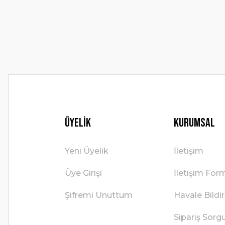
Ürün bilgilerinde hatalar bulunuyor.
Ürün fiyatı diğer sitelerden daha pahalı.
Bu ürüne benzer farklı alternatifler olmalı.
Üyelik
Kurumsal
Yeni Üyelik
İletişim
Üye Girişi
İletişim For
Şifremi Unuttum
Havale Bild
Sipariş Sorg