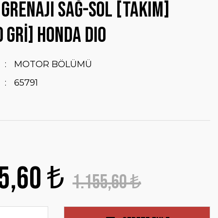
 GRENAJI SAĞ-SOL [TAKIM]
 GRİ] HONDA DIO
MOTOR BÖLÜMÜ
65791
5,60 ₺
1.155,60 ₺