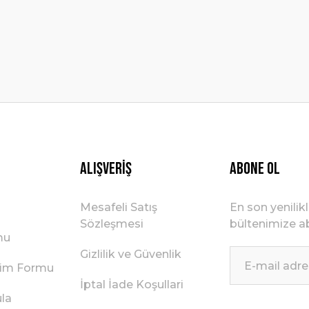
Gönder
Alışveriş
ABONE OL
Mesafeli Satış
En son yenilik
Sözleşmesi
bültenimize ab
mu
Gizlilik ve Güvenlik
irim Formu
İptal İade Koşullari
ula