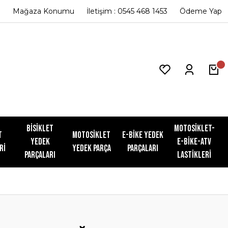
Mağaza Konumu
İletişim : 0545 468 1453
Ödeme Yap
Bisiklet
Motosiklet-
t
Motosiklet
E-Bike Yedek
Yedek
E-Bike-ATV
ri
Yedek Parça
Parçaları
Parçaları
Lastikleri