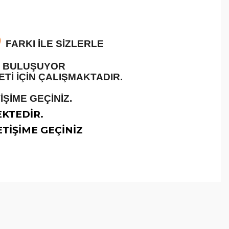
O
FARKI İLE SİZLERLE
LE BULUŞUYOR
İ İÇİN ÇALIŞMAKTADIR.
ŞİME GEÇİNİZ.
EKTEDİR.
TİŞİME GEÇİNİZ
arafımıza iletebilirsiniz.