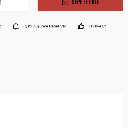
Sepete Ekle
z
Fiyatı Düşünce Haber Ver
Tavsiye Et