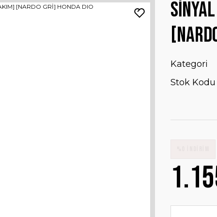
SİNYAL
[NARDO
Kategori
Stok Kodu
%0 İNDİRİM
1.15