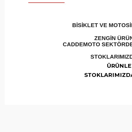
BİSİKLET VE MOTOS
ZENGİN ÜRÜN
CADDEMOTO SEKTÖRDEKİ
STOKLARIMIZD
ÜRÜNLER
STOKLARIMIZDA
Bu ürünün fiyat bilgisi, resim, ürün açıklamalarında ve 
Görüş ve önerileriniz için teşekkür ederiz.
Ürün resmi kalitesiz, bozuk veya görüntülenemiyor.
Ürün açıklamasında eksik bilgiler bulunuyor.