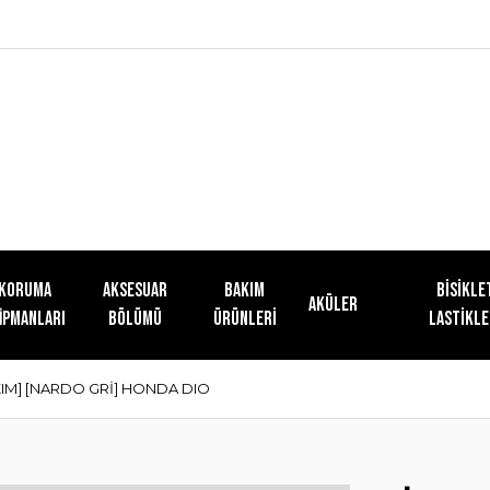
KORUMA
AKSESUAR
Bakım
Bisikle
Aküler
İPMANLARI
BÖLÜMÜ
Ürünleri
Lastikle
KIM] [NARDO GRİ] HONDA DIO