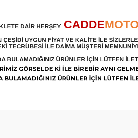
CADDE
MOT
İKLETE DAİR HERŞEY
 ÇEŞİDİ UYGUN FİYAT VE KALİTE İLE SİZLER
 TECRÜBESİ İLE DAİMA MÜŞTERİ MEMNUNİYET
A BULAMADIĞINIZ ÜRÜNLER İÇİN LÜTFEN İLETİ
İMİZ GÖRSELDE Kİ İLE BİREBİR AYNI GELM
 BULAMADIĞINIZ ÜRÜNLER İÇİN LÜTFEN İLE
diğer konularda yetersiz gördüğünüz noktaları öneri formunu kullanarak t
Bu ürüne ilk yorumu siz yapın!
Yorum Yaz