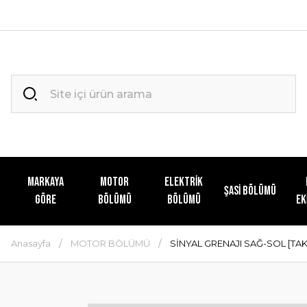
MARKAYA
MOTOR
ELEKTRİK
ŞASİ BÖLÜMÜ
GÖRE
BÖLÜMÜ
BÖLÜMÜ
EK
Anasayfa
MOTOR BÖLÜMÜ
SİNYAL GRENAJI SAĞ-SOL [TA