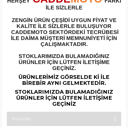
HERŞEY
FARKI
İLE SİZLERLE
ZENGİN ÜRÜN ÇEŞİDİ UYGUN FİYAT VE
KALİTE İLE SİZLERLE BULUŞUYOR
CADDEMOTO SEKTÖRDEKİ TECRÜBESİ
İLE DAİMA MÜŞTERİ MEMNUNİYETİ İÇİN
ÇALIŞMAKTADIR.
STOKLARIMIZDA BULAMADIĞINIZ
ÜRÜNLER İÇİN LÜTFEN İLETİŞİME
GEÇİNİZ.
ÜRÜNLERİMİZ GÖRSELDE Kİ İLE
BİREBİR AYNI GELMEKTEDİR.
STOKLARIMIZDA BULAMADIĞINIZ
ÜRÜNLER İÇİN LÜTFEN İLETİŞİME
GEÇİNİZ
Yorumlar