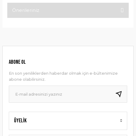
Önerileriniz
Bu ürüne ilk yorumu siz yapın!
Bu ürünün fiyat bilgisi, resim, ürün açıklamalarında ve diğer
konularda yetersiz gördüğünüz noktaları öneri formunu
Yorum Yaz
kullanarak tarafımıza iletebilirsiniz.
Görüş ve önerileriniz için teşekkür ederiz.
Ürün resmi kalitesiz, bozuk veya görüntülenemiyor.
ABONE OL
Ürün açıklamasında eksik bilgiler bulunuyor.
En son yeniliklerden haberdar olmak için e-bültenimize
Ürün bilgilerinde hatalar bulunuyor.
abone olabilirsiniz.
Ürün fiyatı diğer sitelerden daha pahalı.
Bu ürüne benzer farklı alternatifler olmalı.
Üyelik
Gönder