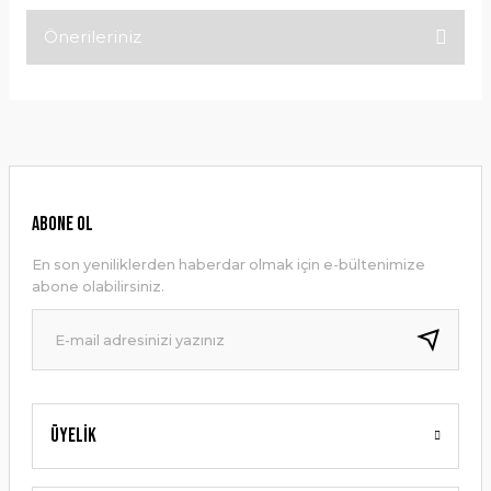
Önerileriniz
Bu ürüne ilk yorumu siz yapın!
Bu ürünün fiyat bilgisi, resim, ürün açıklamalarında ve diğer
konularda yetersiz gördüğünüz noktaları öneri formunu
Yorum Yaz
kullanarak tarafımıza iletebilirsiniz.
Görüş ve önerileriniz için teşekkür ederiz.
Ürün resmi kalitesiz, bozuk veya görüntülenemiyor.
ABONE OL
Ürün açıklamasında eksik bilgiler bulunuyor.
En son yeniliklerden haberdar olmak için e-bültenimize
Ürün bilgilerinde hatalar bulunuyor.
abone olabilirsiniz.
Ürün fiyatı diğer sitelerden daha pahalı.
Bu ürüne benzer farklı alternatifler olmalı.
Üyelik
Gönder