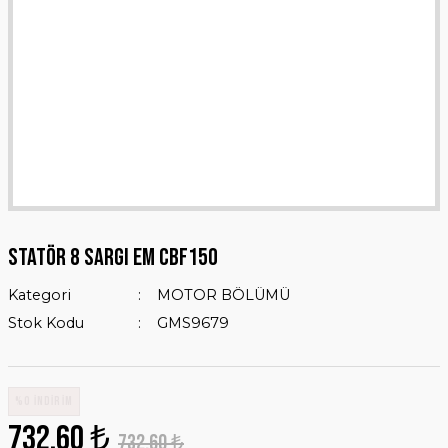
STATÖR 8 SARGI EM CBF150
Kategori
MOTOR BÖLÜMÜ
Stok Kodu
GMS9679
%0 İNDİRİM
732,60 ₺
732,60 ₺