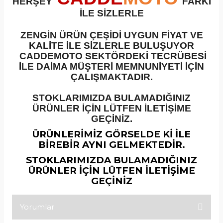
HERŞEY
FARKI
İLE SİZLERLE
ZENGİN ÜRÜN ÇEŞİDİ UYGUN FİYAT VE
KALİTE İLE SİZLERLE BULUŞUYOR
CADDEMOTO SEKTÖRDEKİ TECRÜBESİ
İLE DAİMA MÜŞTERİ MEMNUNİYETİ İÇİN
ÇALIŞMAKTADIR.
STOKLARIMIZDA BULAMADIĞINIZ
ÜRÜNLER İÇİN LÜTFEN İLETİŞİME
GEÇİNİZ.
ÜRÜNLERİMİZ GÖRSELDE Kİ İLE
BİREBİR AYNI GELMEKTEDİR.
STOKLARIMIZDA BULAMADIĞINIZ
ÜRÜNLER İÇİN LÜTFEN İLETİŞİME
GEÇİNİZ
Yorumlar