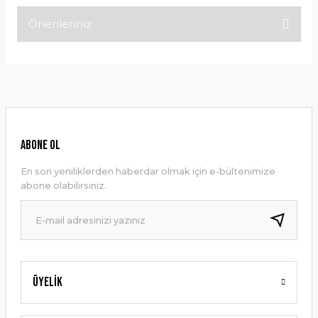
Önerileriniz
Bu ürüne ilk yorumu siz yapın!
Bu ürünün fiyat bilgisi, resim, ürün açıklamalarında ve diğer
konularda yetersiz gördüğünüz noktaları öneri formunu
Yorum Yaz
kullanarak tarafımıza iletebilirsiniz.
Görüş ve önerileriniz için teşekkür ederiz.
Ürün resmi kalitesiz, bozuk veya görüntülenemiyor.
ABONE OL
Ürün açıklamasında eksik bilgiler bulunuyor.
En son yeniliklerden haberdar olmak için e-bültenimize
Ürün bilgilerinde hatalar bulunuyor.
abone olabilirsiniz.
Ürün fiyatı diğer sitelerden daha pahalı.
Bu ürüne benzer farklı alternatifler olmalı.
Üyelik
Gönder