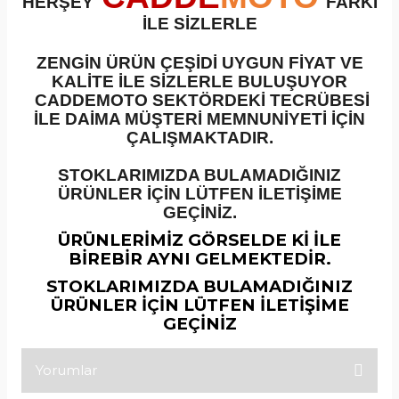
HERŞEY
FARKI
İLE SİZLERLE
ZENGİN ÜRÜN ÇEŞİDİ UYGUN FİYAT VE
KALİTE İLE SİZLERLE BULUŞUYOR
CADDEMOTO SEKTÖRDEKİ TECRÜBESİ
İLE DAİMA MÜŞTERİ MEMNUNİYETİ İÇİN
ÇALIŞMAKTADIR.
STOKLARIMIZDA BULAMADIĞINIZ
ÜRÜNLER İÇİN LÜTFEN İLETİŞİME
GEÇİNİZ.
ÜRÜNLERİMİZ GÖRSELDE Kİ İLE
BİREBİR AYNI GELMEKTEDİR.
STOKLARIMIZDA BULAMADIĞINIZ
ÜRÜNLER İÇİN LÜTFEN İLETİŞİME
GEÇİNİZ
Yorumlar