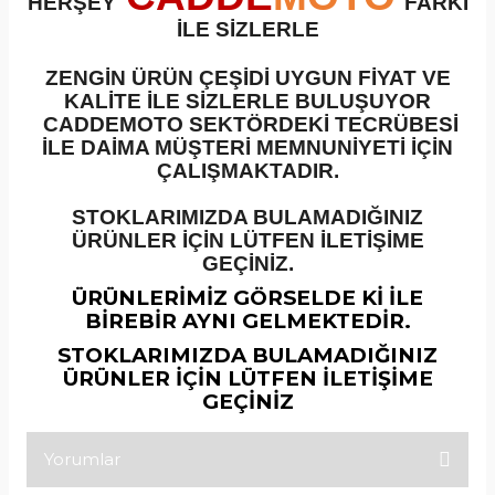
HERŞEY
FARKI
İLE SİZLERLE
ZENGİN ÜRÜN ÇEŞİDİ UYGUN FİYAT VE
KALİTE İLE SİZLERLE BULUŞUYOR
CADDEMOTO SEKTÖRDEKİ TECRÜBESİ
İLE DAİMA MÜŞTERİ MEMNUNİYETİ İÇİN
ÇALIŞMAKTADIR.
STOKLARIMIZDA BULAMADIĞINIZ
ÜRÜNLER İÇİN LÜTFEN İLETİŞİME
GEÇİNİZ.
ÜRÜNLERİMİZ GÖRSELDE Kİ İLE
BİREBİR AYNI GELMEKTEDİR.
STOKLARIMIZDA BULAMADIĞINIZ
ÜRÜNLER İÇİN LÜTFEN İLETİŞİME
GEÇİNİZ
Yorumlar