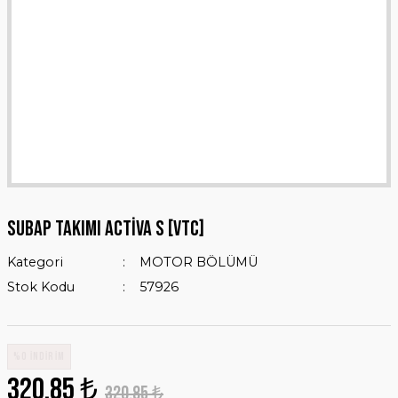
SUBAP TAKIMI ACTİVA S [VTC]
Kategori
MOTOR BÖLÜMÜ
Stok Kodu
57926
%0 İNDİRİM
320,85 ₺
320,85 ₺