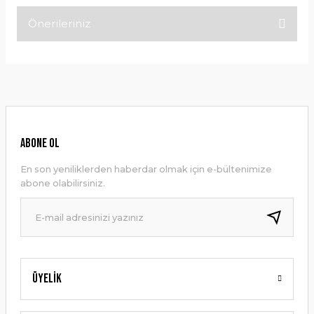
Önerileriniz
Bu ürüne ilk yorumu siz yapın!
Bu ürünün fiyat bilgisi, resim, ürün açıklamalarında ve diğer
konularda yetersiz gördüğünüz noktaları öneri formunu
Yorum Yaz
kullanarak tarafımıza iletebilirsiniz.
Görüş ve önerileriniz için teşekkür ederiz.
Ürün resmi kalitesiz, bozuk veya görüntülenemiyor.
ABONE OL
Ürün açıklamasında eksik bilgiler bulunuyor.
En son yeniliklerden haberdar olmak için e-bültenimize
Ürün bilgilerinde hatalar bulunuyor.
abone olabilirsiniz.
Ürün fiyatı diğer sitelerden daha pahalı.
Bu ürüne benzer farklı alternatifler olmalı.
Üyelik
Gönder