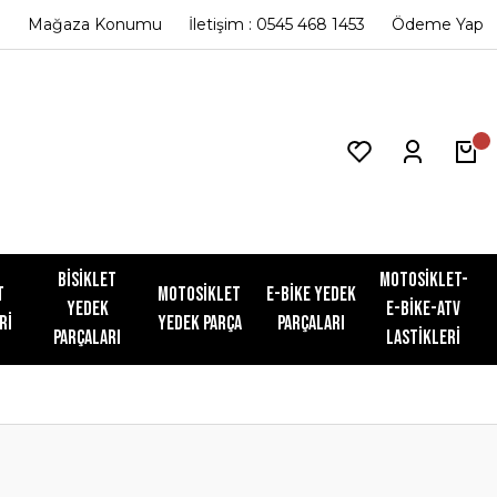
Mağaza Konumu
İletişim : 0545 468 1453
Ödeme Yap
Bisiklet
Motosiklet-
t
Motosiklet
E-Bike Yedek
Yedek
E-Bike-ATV
ri
Yedek Parça
Parçaları
Parçaları
Lastikleri