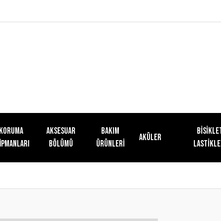
KORUMA
AKSESUAR
Bakım
Bisikle
Aküler
İPMANLARI
BÖLÜMÜ
Ürünleri
Lastikle