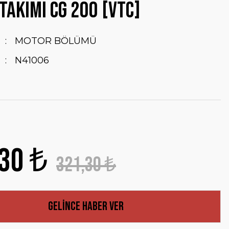
TAKIMI CG 200 [VTC]
MOTOR BÖLÜMÜ
N41006
30 ₺
321,30 ₺
Gelince Haber Ver