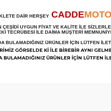
CADDE
MOT
İKLETE DAİR HERŞEY
 ÇEŞİDİ UYGUN FİYAT VE KALİTE İLE SİZLER
 TECRÜBESİ İLE DAİMA MÜŞTERİ MEMNUNİYET
A BULAMADIĞINIZ ÜRÜNLER İÇİN LÜTFEN İLETİ
İMİZ GÖRSELDE Kİ İLE BİREBİR AYNI GELM
 BULAMADIĞINIZ ÜRÜNLER İÇİN LÜTFEN İLE
diğer konularda yetersiz gördüğünüz noktaları öneri formunu kullanarak t
Bu ürüne ilk yorumu siz yapın!
Yorum Yaz