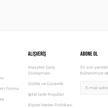
Gönder
Alışveriş
ABONE OL
Mesafeli Satış
En son yenilik
Sözleşmesi
bültenimize ab
mu
Gizlilik ve Güvenlik
irim Formu
İptal İade Koşullari
ula
Kişisel Veriler Politikası