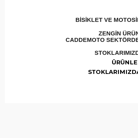
BİSİKLET VE MOTOS
ZENGİN ÜRÜN
CADDEMOTO SEKTÖRDEKİ
STOKLARIMIZD
ÜRÜNLER
STOKLARIMIZDA
Bu ürünün fiyat bilgisi, resim, ürün açıklamalarında ve 
Görüş ve önerileriniz için teşekkür ederiz.
Ürün resmi kalitesiz, bozuk veya görüntülenemiyor.
Ürün açıklamasında eksik bilgiler bulunuyor.
Ürün bilgilerinde hatalar bulunuyor.