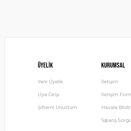
Ürün fiyatı diğer sitelerden daha pahalı.
Bu ürüne benzer farklı alternatifler olmalı.
Üyelik
Kurumsal
Yeni Üyelik
İletişim
Üye Girişi
İletişim For
Şifremi Unuttum
Havale Bild
Sipariş Sorg