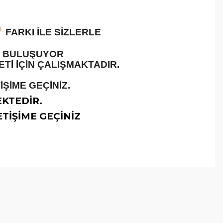
O
FARKI İLE SİZLERLE
LE BULUŞUYOR
İ İÇİN ÇALIŞMAKTADIR.
ŞİME GEÇİNİZ.
EKTEDİR.
TİŞİME GEÇİNİZ
arafımıza iletebilirsiniz.