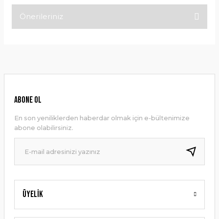
Önerileriniz
Bu ürüne ilk yorumu siz yapın!
Bu ürünün fiyat bilgisi, resim, ürün açıklamalarında ve diğer
konularda yetersiz gördüğünüz noktaları öneri formunu
Yorum Yaz
kullanarak tarafımıza iletebilirsiniz.
Görüş ve önerileriniz için teşekkür ederiz.
Ürün resmi kalitesiz, bozuk veya görüntülenemiyor.
ABONE OL
Ürün açıklamasında eksik bilgiler bulunuyor.
En son yeniliklerden haberdar olmak için e-bültenimize
Ürün bilgilerinde hatalar bulunuyor.
abone olabilirsiniz.
Ürün fiyatı diğer sitelerden daha pahalı.
Bu ürüne benzer farklı alternatifler olmalı.
Üyelik
Gönder