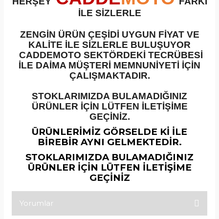
HERŞEY
FARKI
İLE SİZLERLE
ZENGİN ÜRÜN ÇEŞİDİ UYGUN FİYAT VE
KALİTE İLE SİZLERLE BULUŞUYOR
CADDEMOTO SEKTÖRDEKİ TECRÜBESİ
İLE DAİMA MÜŞTERİ MEMNUNİYETİ İÇİN
ÇALIŞMAKTADIR.
STOKLARIMIZDA BULAMADIĞINIZ
ÜRÜNLER İÇİN LÜTFEN İLETİŞİME
GEÇİNİZ.
ÜRÜNLERİMİZ GÖRSELDE Kİ İLE
BİREBİR AYNI GELMEKTEDİR.
STOKLARIMIZDA BULAMADIĞINIZ
ÜRÜNLER İÇİN LÜTFEN İLETİŞİME
GEÇİNİZ
Yorumlar