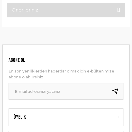
Önerileriniz
Bu ürüne ilk yorumu siz yapın!
Bu ürünün fiyat bilgisi, resim, ürün açıklamalarında ve diğer
konularda yetersiz gördüğünüz noktaları öneri formunu
Yorum Yaz
kullanarak tarafımıza iletebilirsiniz.
Görüş ve önerileriniz için teşekkür ederiz.
Ürün resmi kalitesiz, bozuk veya görüntülenemiyor.
ABONE OL
Ürün açıklamasında eksik bilgiler bulunuyor.
En son yeniliklerden haberdar olmak için e-bültenimize
Ürün bilgilerinde hatalar bulunuyor.
abone olabilirsiniz.
Ürün fiyatı diğer sitelerden daha pahalı.
Bu ürüne benzer farklı alternatifler olmalı.
Üyelik
Gönder