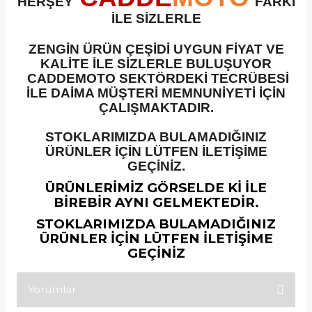
HERŞEY
FARKI
İLE SİZLERLE
ZENGİN ÜRÜN ÇEŞİDİ UYGUN FİYAT VE
KALİTE İLE SİZLERLE BULUŞUYOR
CADDEMOTO SEKTÖRDEKİ TECRÜBESİ
İLE DAİMA MÜŞTERİ MEMNUNİYETİ İÇİN
ÇALIŞMAKTADIR.
STOKLARIMIZDA BULAMADIĞINIZ
ÜRÜNLER İÇİN LÜTFEN İLETİŞİME
GEÇİNİZ.
ÜRÜNLERİMİZ GÖRSELDE Kİ İLE
BİREBİR AYNI GELMEKTEDİR.
STOKLARIMIZDA BULAMADIĞINIZ
ÜRÜNLER İÇİN LÜTFEN İLETİŞİME
GEÇİNİZ
Yorumlar