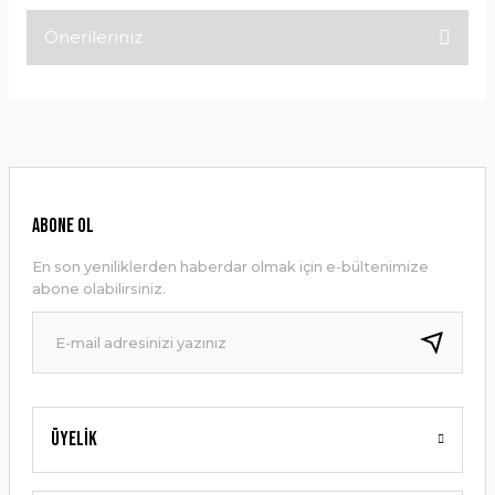
Önerileriniz
Bu ürüne ilk yorumu siz yapın!
Bu ürünün fiyat bilgisi, resim, ürün açıklamalarında ve diğer
konularda yetersiz gördüğünüz noktaları öneri formunu
Yorum Yaz
kullanarak tarafımıza iletebilirsiniz.
Görüş ve önerileriniz için teşekkür ederiz.
Ürün resmi kalitesiz, bozuk veya görüntülenemiyor.
ABONE OL
Ürün açıklamasında eksik bilgiler bulunuyor.
En son yeniliklerden haberdar olmak için e-bültenimize
Ürün bilgilerinde hatalar bulunuyor.
abone olabilirsiniz.
Ürün fiyatı diğer sitelerden daha pahalı.
Bu ürüne benzer farklı alternatifler olmalı.
Üyelik
Gönder