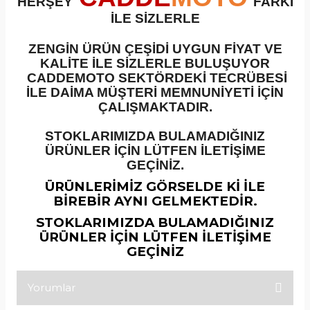
HERŞEY
FARKI
İLE SİZLERLE
ZENGİN ÜRÜN ÇEŞİDİ UYGUN FİYAT VE
KALİTE İLE SİZLERLE BULUŞUYOR
CADDEMOTO SEKTÖRDEKİ TECRÜBESİ
İLE DAİMA MÜŞTERİ MEMNUNİYETİ İÇİN
ÇALIŞMAKTADIR.
STOKLARIMIZDA BULAMADIĞINIZ
ÜRÜNLER İÇİN LÜTFEN İLETİŞİME
GEÇİNİZ.
ÜRÜNLERİMİZ GÖRSELDE Kİ İLE
BİREBİR AYNI GELMEKTEDİR.
STOKLARIMIZDA BULAMADIĞINIZ
ÜRÜNLER İÇİN LÜTFEN İLETİŞİME
GEÇİNİZ
Yorumlar