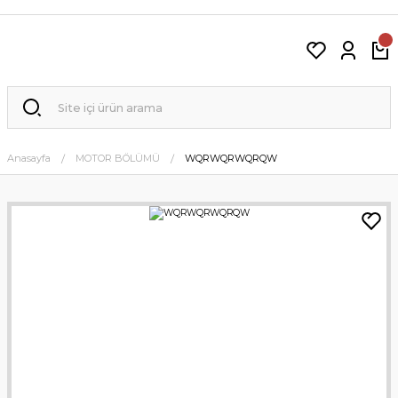
Anasayfa
MOTOR BÖLÜMÜ
WQRWQRWQRQW