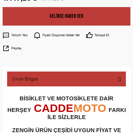
Gelince Haber Ver
Yorum Yaz
Fiyatı Düşünce Haber Ver
Tavsiye Et
Paylaş
Ürün Bilgisi
BİSİKLET VE MOTOSİKLETE DAİR
CADDE
MOTO
HERŞEY
FARKI
İLE SİZLERLE
ZENGİN ÜRÜN ÇEŞİDİ UYGUN FİYAT VE