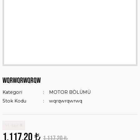
WQRWQRWQRQW
Kategori
MOTOR BÖLÜMÜ
Stok Kodu
wqrqwrqwrwq
%0 İNDİRİM
1.117,20 ₺
1.117,20 ₺