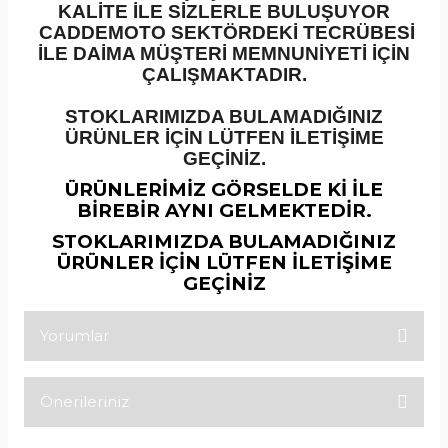
KALİTE İLE SİZLERLE BULUŞUYOR
CADDEMOTO SEKTÖRDEKİ TECRÜBESİ
İLE DAİMA MÜŞTERİ MEMNUNİYETİ İÇİN
ÇALIŞMAKTADIR.
STOKLARIMIZDA BULAMADIĞINIZ
ÜRÜNLER İÇİN LÜTFEN İLETİŞİME
GEÇİNİZ.
ÜRÜNLERİMİZ GÖRSELDE Kİ İLE
BİREBİR AYNI GELMEKTEDİR.
STOKLARIMIZDA BULAMADIĞINIZ
ÜRÜNLER İÇİN LÜTFEN İLETİŞİME
GEÇİNİZ
Yorumlar
Önerileriniz
Bu ürüne ilk yorumu siz yapın!