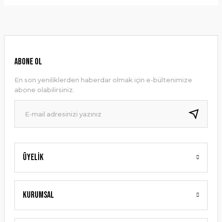
Bu ürünün fiyat bilgisi, resim, ürün açıklamalarında ve diğer
konularda yetersiz gördüğünüz noktaları öneri formunu
Yorum Yaz
kullanarak tarafımıza iletebilirsiniz.
Görüş ve önerileriniz için teşekkür ederiz.
Ürün resmi kalitesiz, bozuk veya görüntülenemiyor.
ABONE OL
Ürün açıklamasında eksik bilgiler bulunuyor.
En son yeniliklerden haberdar olmak için e-bültenimize
Ürün bilgilerinde hatalar bulunuyor.
abone olabilirsiniz.
Ürün fiyatı diğer sitelerden daha pahalı.
Bu ürüne benzer farklı alternatifler olmalı.
Üyelik
Gönder
Kurumsal