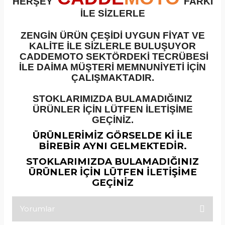
HERŞEY
FARKI
İLE SİZLERLE
ZENGİN ÜRÜN ÇEŞİDİ UYGUN FİYAT VE
KALİTE İLE SİZLERLE BULUŞUYOR
CADDEMOTO SEKTÖRDEKİ TECRÜBESİ
İLE DAİMA MÜŞTERİ MEMNUNİYETİ İÇİN
ÇALIŞMAKTADIR.
STOKLARIMIZDA BULAMADIĞINIZ
ÜRÜNLER İÇİN LÜTFEN İLETİŞİME
GEÇİNİZ.
ÜRÜNLERİMİZ GÖRSELDE Kİ İLE
BİREBİR AYNI GELMEKTEDİR.
STOKLARIMIZDA BULAMADIĞINIZ
ÜRÜNLER İÇİN LÜTFEN İLETİŞİME
GEÇİNİZ
Yorumlar