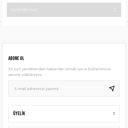
Önerileriniz
Bu ürüne ilk yorumu siz yapın!
Bu ürünün fiyat bilgisi, resim, ürün açıklamalarında ve diğer
konularda yetersiz gördüğünüz noktaları öneri formunu
Yorum Yaz
kullanarak tarafımıza iletebilirsiniz.
Görüş ve önerileriniz için teşekkür ederiz.
Ürün resmi kalitesiz, bozuk veya görüntülenemiyor.
ABONE OL
Ürün açıklamasında eksik bilgiler bulunuyor.
En son yeniliklerden haberdar olmak için e-bültenimize
Ürün bilgilerinde hatalar bulunuyor.
abone olabilirsiniz.
Ürün fiyatı diğer sitelerden daha pahalı.
Bu ürüne benzer farklı alternatifler olmalı.
Üyelik
Gönder