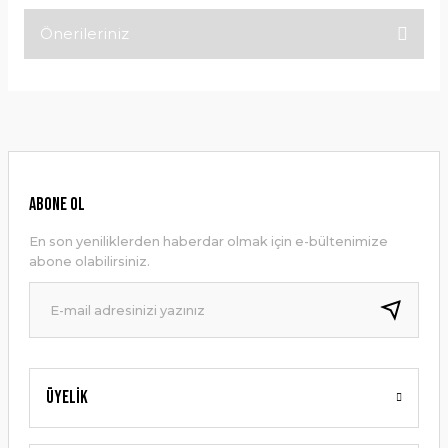
Önerileriniz
Bu ürüne ilk yorumu siz yapın!
Bu ürünün fiyat bilgisi, resim, ürün açıklamalarında ve diğer
konularda yetersiz gördüğünüz noktaları öneri formunu
Yorum Yaz
kullanarak tarafımıza iletebilirsiniz.
Görüş ve önerileriniz için teşekkür ederiz.
Ürün resmi kalitesiz, bozuk veya görüntülenemiyor.
ABONE OL
Ürün açıklamasında eksik bilgiler bulunuyor.
En son yeniliklerden haberdar olmak için e-bültenimize
Ürün bilgilerinde hatalar bulunuyor.
abone olabilirsiniz.
Ürün fiyatı diğer sitelerden daha pahalı.
Bu ürüne benzer farklı alternatifler olmalı.
Üyelik
Gönder