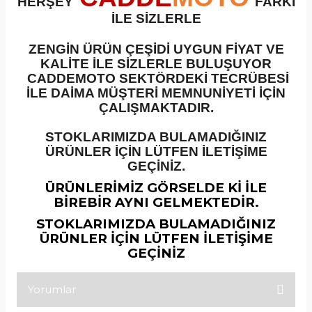
HERŞEY
FARKI
İLE SİZLERLE
ZENGİN ÜRÜN ÇEŞİDİ UYGUN FİYAT VE
KALİTE İLE SİZLERLE BULUŞUYOR
CADDEMOTO SEKTÖRDEKİ TECRÜBESİ
İLE DAİMA MÜŞTERİ MEMNUNİYETİ İÇİN
ÇALIŞMAKTADIR.
STOKLARIMIZDA BULAMADIĞINIZ
ÜRÜNLER İÇİN LÜTFEN İLETİŞİME
GEÇİNİZ.
ÜRÜNLERİMİZ GÖRSELDE Kİ İLE
BİREBİR AYNI GELMEKTEDİR.
STOKLARIMIZDA BULAMADIĞINIZ
ÜRÜNLER İÇİN LÜTFEN İLETİŞİME
GEÇİNİZ
Yorumlar