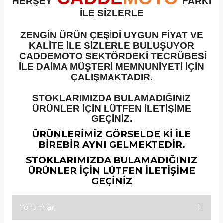
HERŞEY
FARKI
İLE SİZLERLE
ZENGİN ÜRÜN ÇEŞİDİ UYGUN FİYAT VE
KALİTE İLE SİZLERLE BULUŞUYOR
CADDEMOTO SEKTÖRDEKİ TECRÜBESİ
İLE DAİMA MÜŞTERİ MEMNUNİYETİ İÇİN
ÇALIŞMAKTADIR.
STOKLARIMIZDA BULAMADIĞINIZ
ÜRÜNLER İÇİN LÜTFEN İLETİŞİME
GEÇİNİZ.
ÜRÜNLERİMİZ GÖRSELDE Kİ İLE
BİREBİR AYNI GELMEKTEDİR.
STOKLARIMIZDA BULAMADIĞINIZ
ÜRÜNLER İÇİN LÜTFEN İLETİŞİME
GEÇİNİZ
Yorumlar