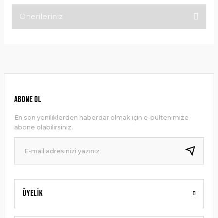
Önerileriniz
Bu ürüne ilk yorumu siz yapın!
Bu ürünün fiyat bilgisi, resim, ürün açıklamalarında ve diğer
konularda yetersiz gördüğünüz noktaları öneri formunu
Yorum Yaz
kullanarak tarafımıza iletebilirsiniz.
Görüş ve önerileriniz için teşekkür ederiz.
Ürün resmi kalitesiz, bozuk veya görüntülenemiyor.
ABONE OL
Ürün açıklamasında eksik bilgiler bulunuyor.
En son yeniliklerden haberdar olmak için e-bültenimize
Ürün bilgilerinde hatalar bulunuyor.
abone olabilirsiniz.
Ürün fiyatı diğer sitelerden daha pahalı.
Bu ürüne benzer farklı alternatifler olmalı.
Üyelik
Gönder